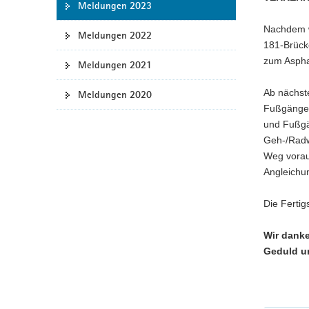
Meldungen 2023
a
Nachdem w
v
Meldungen 2022
181-Brücke
i
zum Aspha
g
Meldungen 2021
a
Ab nächst
Meldungen 2020
t
Fußgänger
i
und Fußgä
o
Geh-/Radw
n
Weg voraus
Angleichu
Die Fertig
Wir danke
Geduld un