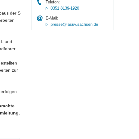
Telefon:
0351 8139-1920
baus der S
E-Mail:
Arbeiten
presse@lasuv.sachsen.de
d- und
adfahrer
estellten
eiten zur
 erfolgen.
brachte
mleitung.