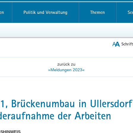
reifende
en
Politik und Verwaltung
Themen
Se
Schrif
zurück zu
»Meldungen 2023«
1, Brückenumbau in Ullersdorf
eraufnahme der Arbeiten
SHINWEIS