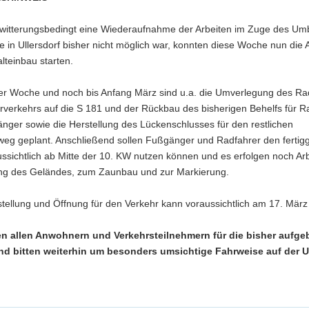
itterungsbedingt eine Wiederaufnahme der Arbeiten im Zuge des Um
 in Ullersdorf bisher nicht möglich war, konnten diese Woche nun die 
lteinbau starten.
er Woche und noch bis Anfang März sind u.a. die Umverlegung des Ra
verkehrs auf die S 181 und der Rückbau des bisherigen Behelfs für R
nger sowie die Herstellung des Lückenschlusses für den restlichen
eg geplant. Anschließend sollen Fußgänger und Radfahrer den fertigg
sichtlich ab Mitte der 10. KW nutzen können und es erfolgen noch Arb
ng des Geländes, zum Zaunbau und zur Markierung.
stellung und Öffnung für den Verkehr kann voraussichtlich am 17. März
n allen Anwohnern und Verkehrsteilnehmern für die bisher aufge
d bitten weiterhin um besonders umsichtige Fahrweise auf der U