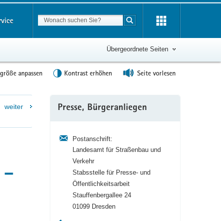
Suchbegriff
rvice
Suche starten
Übergeordnete Seiten
tgröße anpassen
Kontrast erhöhen
Seite vorlesen
Weitere
weiter
Presse, Bürgeranliegen
Information
Postanschrift:
Landesamt für Straßenbau und
Verkehr
 –
Stabsstelle für Presse- und
Öffentlichkeitsarbeit
Stauffenbergallee 24
01099 Dresden