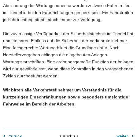
Absicherung der Wartungsbereiche werden zeitweise Fahrstreifen
a
im Tunnel in beiden Fahrtrichtungen gesperrt sein. Ein Fahrstreifen
v
je Fahrtrichtung steht jedoch immer zur Verfügung.
i
g
Die zuverlässige Verfügbarkeit der Sicherheitstechnik im Tunnel hat
a
unmittelbaren Einfluss auf die Sicherheit der Verkehrsteilnehmer.
t
Eine fachgerechte Wartung bildet die Grundlage dafür. Nach
i
Herstellervorgaben obliegen die eingebauten Anlagen
o
Wartungsvorschriften. Eine ordnungsgemäße Funktion der Anlagen
n
wird nur gewährleistet, wenn diese Kontrollen in den vorgegebenen
Zyklen durchgeführt werden.
Wir bitten alle Verkehrsteilnehmer um Verständnis für die
kurzzeitigen Einschränkungen sowie besonders umsichtige
Fahrweise im Bereich der Arbeiten.
zurück
zurück zu
weiter