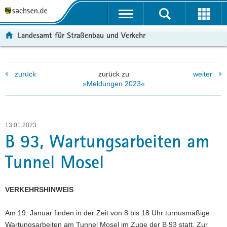
P
P
H
W
F
o
o
a
e
o
r
r
u
i
o
Landesamt für Straßenbau und Verkehr
t
t
p
t
t
a
a
t
e
e
l
l
i
r
r
zurück
zurück zu
weiter
ü
n
n
e
-
»Meldungen 2023«
b
a
h
I
B
e
v
a
n
e
r
i
l
f
r
g
g
t
o
e
13.01.2023
r
a
r
i
B 93, Wartungsarbeiten am
e
t
m
c
Tunnel Mosel
i
i
a
h
f
o
t
e
n
i
VERKEHRSHINWEIS
n
o
d
n
Am 19. Januar finden in der Zeit von 8 bis 18 Uhr turnusmäßige
e
Wartungsarbeiten am Tunnel Mosel im Zuge der B 93 statt. Zur
N