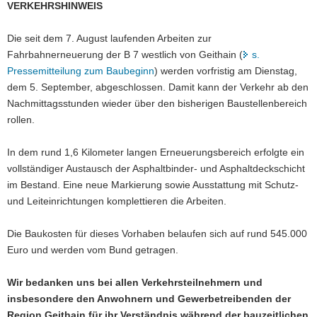
VERKEHRSHINWEIS
a
v
Die seit dem 7. August laufenden Arbeiten zur
i
Fahrbahnerneuerung der B 7 westlich von Geithain (
s.
g
Pressemitteilung zum Baubeginn
) werden vorfristig am Dienstag,
a
dem 5. September, abgeschlossen. Damit kann der Verkehr ab den
t
Nachmittagsstunden wieder über den bisherigen Baustellenbereich
i
rollen.
o
n
In dem rund 1,6 Kilometer langen Erneuerungsbereich erfolgte ein
vollständiger Austausch der Asphaltbinder- und Asphaltdeckschicht
im Bestand. Eine neue Markierung sowie Ausstattung mit Schutz-
und Leiteinrichtungen komplettieren die Arbeiten.
Die Baukosten für dieses Vorhaben belaufen sich auf rund 545.000
Euro und werden vom Bund getragen.
Wir bedanken uns bei allen Verkehrsteilnehmern und
insbesondere den Anwohnern und Gewerbetreibenden der
Region Geithain für ihr Verständnis während der bauzeitlichen