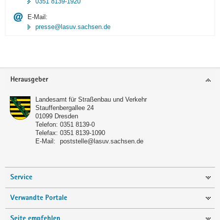
0351 8139-1920
E-Mail:
presse@lasuv.sachsen.de
Footer-
Herausgeber
Bereich
Landesamt für Straßenbau und Verkehr
Stauffenbergallee 24
01099
Dresden
Telefon:
0351 8139-0
Telefax:
0351 8139-1090
E-Mail:
poststelle@lasuv.sachsen.de
Service
Verwandte Portale
Seite empfehlen