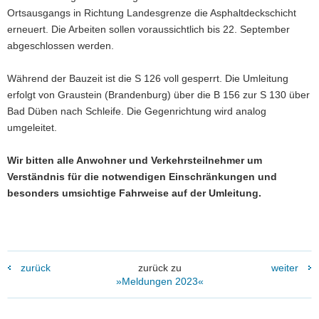
Ortsausgangs in Richtung Landesgrenze die Asphaltdeckschicht
a
erneuert. Die Arbeiten sollen voraussichtlich bis 22. September
v
abgeschlossen werden.
i
g
Während der Bauzeit ist die S 126 voll gesperrt. Die Umleitung
a
erfolgt von Graustein (Brandenburg) über die B 156 zur S 130 über
t
Bad Düben nach Schleife. Die Gegenrichtung wird analog
i
umgeleitet.
o
n
Wir bitten alle Anwohner und Verkehrsteilnehmer um
Verständnis für die notwendigen Einschränkungen und
besonders umsichtige Fahrweise auf der Umleitung.
zurück
zurück zu
weiter
»Meldungen 2023«