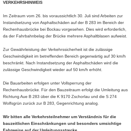
VERKEHRSHINWEIS
a
v
Im Zeitraum vom 26. bis voraussichtlich 30. Juli sind Arbeiten zur
i
Instandsetzung von Asphaltschäden auf der B 283 im Bereich der
g
Rechenhausbrücke bei Bockau vorgesehen. Dies wird erforderlich,
a
da der Fahrbahnbelag der Brücke mehrere Asphaltblasen aufweist.
t
i
Zur Gewährleistung der Verkehrssicherheit ist die zulässige
o
Geschwindigkeit im betreffenden Bereich gegenwärtig auf 30 km/h
n
beschränkt. Nach Instandsetzung der Asphaltschäden wird die
zulässige Geschwindigkeit wieder auf 50 km/h erhöht.
Die Bauarbeiten erfolgen unter Vollsperrung der
Rechenhausbrücke. Für den Bauzeitraum erfolgt die Umleitung aus
Richtung Aue B 283 über die K 9170 Zschorlau und die S 274
Wolfsgrün zurück zur B 283, Gegenrichtung analog.
Wir bitten alle Verkehrsteilnehmer um Verständnis für die
bauzeitlichen Einschränkungen und besonders umsichtige
Fahrweise auf der Umleitungsstrecke.