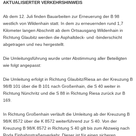
AKTUALISIERTER VERKEHRSHINWEIS
a
v
Ab dem 12. Juli finden Bauarbeiten zur Erneuerung der B 98
i
westlich von Wildenhain statt. In dem zu erneuernden rund 1,7
g
Kilometer langen Abschnitt ab dem Ortsausgang Wildenhain in
a
Richtung Glaubitz werden die Asphaltdeck- und -binderschicht
t
abgetragen und neu hergestellt.
i
o
Die Umleitungsführung wurde unter Abstimmung aller Beteiligten
n
wie folgt angepasst:
Die Umleitung erfolgt in Richtung Glaubitz/Riesa an der Kreuzung B
98/B 101 über die B 101 nach Großenhain, die S 40 weiter in
Richtung Nünchritz und die S 88 in Richtung Riesa zurück zur B
169.
In Richtung Großenhain verläuft die Umleitung ab der Kreuzung B
98/K 8572 über die K 8572 weiterführend zur S 40. Von der
Kreuzung B 98/K 8572 in Richtung S 40 gilt bis zum Abzweig nach
Roda Einbahnstraßenverkehr. Dieser ist für einen sicheren