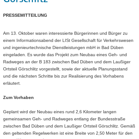
a
v
PRESSEMITTEILUNG
i
g
Am 13. Oktober waren interessierte Bürgerinnen und Bürger zu
a
einem Informationsabend der LISt Gesellschaft für Verkehrswesen
t
und ingenieurtechnische Dienstleistungen mbH in Bad Düben
i
eingeladen. Es wurde das Projekt zum Neubau eines Geh- und
o
Radweges an der B 183 zwischen Bad Düben und dem Laußiger
n
Ortsteil Görschlitz vorgestellt, sowie der aktuelle Planungsstand
und die nächsten Schritte bis zur Realisierung des Vorhabens
erläutert.
Zum Vorhaben
Geplant wird der Neubau eines rund 2,6 Kilometer langen
gemeinsamen Geh- und Radweges entlang der Bundesstraße
zwischen Bad Düben und dem Laußiger Ortsteil Görschlitz. Gemäß
den geltenden Regelwerken ist eine Breite von 2,50 Meter für den