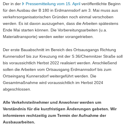
Der in der
Pressemitteilung vom 15. April
veröffentlichte Beginn
a
für den Ausbau der B 180 in Erdmannsdorf am 3. Mai muss aus
v
verkehrsorganisatorischen Gründen noch einmal verschoben
i
werden. Es ist davon auszugehen, dass die Arbeiten spätestens
g
Ende Mai starten können. Die Vorbereitungsarbeiten (u.a.
a
Materialtransporte) werden weiter vorangetrieben.
t
i
Der erste Bauabschnitt im Bereich des Ortsausgangs Richtung
o
Kunnersdorf bis zur Kreuzung mit der S 36/Chemnitzer Straße soll
n
bis voraussichtlich Herbst 2022 realisiert werden. Anschließend
sollen die Arbeiten vom Ortsausgang Erdmannsdorf bis zum
Ortseingang Kunnersdorf weitergeführt werden. Die
Gesamtmaßnahme wird voraussichtlich im Herbst 2024
abgeschlossen.
Alle Verkehrsteilnehmer und Anwohner werden um
Verständnis für die kurzfristigen Änderungen gebeten. Wir
informieren rechtzeitig zum Termin der Aufnahme der
Ausbauarbeiten.