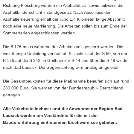
Richtung Flössberg werden die Asphaltdeck- sowie teilweise die
a
Asphaltbinderschicht instandgesetzt. Nach Abschluss der
v
Asphalterneuerung erhält der rund 1,4 Kilometer lange Abschnitt
i
noch eine neue Markierung. Die Arbeiten sollen bis zum Ende der
g
Sommerferien abgeschlossen werden.
a
t
Die B 176 muss während der Arbeiten voll gesperrt werden. Die
i
weiträumige Umleitung verläuft ab Kitzscher auf der S 50, von der
o
B 176 auf die S 242, in Geithain zur S 44 und über die S 49 wieder
n
nach Bad Lausick. Die Gegenrichtung wird analog umgeleitet.
Die Gesamtbaukosten für diese Maßnahme belaufen sich auf rund
280.000 Euro. Sie werden von der Bundesrepublik Deutschland
getragen.
Alle Verkehrsteilnehmer und die Anwohner der Region Bad
Lausick werden um Verständnis für die mit der
Baudurchführung eintretenden Erschwernisse gebeten.