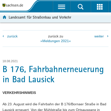
P
P
H
W
F
o
o
a
e
o
r
r
u
i
o
Landesamt für Straßenbau und Verkehr
t
t
p
t
t
a
a
t
e
e
l
l
i
r
r
zurück
zurück zu
weiter
ü
n
n
e
-
»Meldungen 2021«
b
a
h
I
B
e
v
a
n
e
r
i
l
f
r
g
g
t
o
e
18.08.2021
r
a
r
i
B 176, Fahrbahnerneuerung
e
t
m
c
in Bad Lausick
i
i
a
h
f
o
t
e
n
i
VERKEHRSHINWEIS
n
o
d
n
Ab 23. August wird die Fahrbahn der B 176/Bornaer Straße in Bad
e
Lausick erneuert. Von der Mühlstraße bis zum Ortsausgang in
N