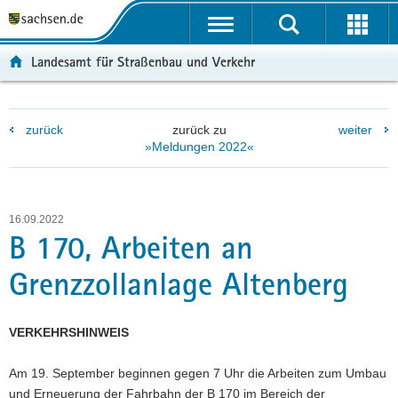
P
P
H
W
F
o
o
a
e
o
r
r
u
i
o
Landesamt für Straßenbau und Verkehr
t
t
p
t
t
a
a
t
e
e
l
l
i
r
r
zurück
zurück zu
weiter
ü
n
n
e
-
»Meldungen 2022«
b
a
h
I
B
e
v
a
n
e
r
i
l
f
r
g
g
t
o
e
16.09.2022
r
a
r
i
B 170, Arbeiten an
e
t
m
c
Grenzzollanlage Altenberg
i
i
a
h
f
o
t
e
n
i
VERKEHRSHINWEIS
n
o
d
n
Am 19. September beginnen gegen 7 Uhr die Arbeiten zum Umbau
e
und Erneuerung der Fahrbahn der B 170 im Bereich der
N