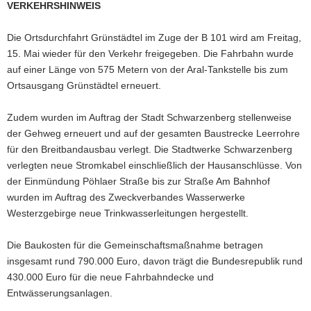
VERKEHRSHINWEIS
a
v
Die Ortsdurchfahrt Grünstädtel im Zuge der B 101 wird am Freitag,
i
15. Mai wieder für den Verkehr freigegeben. Die Fahrbahn wurde
g
auf einer Länge von 575 Metern von der Aral-Tankstelle bis zum
a
Ortsausgang Grünstädtel erneuert.
t
i
Zudem wurden im Auftrag der Stadt Schwarzenberg stellenweise
o
der Gehweg erneuert und auf der gesamten Baustrecke Leerrohre
n
für den Breitbandausbau verlegt. Die Stadtwerke Schwarzenberg
verlegten neue Stromkabel einschließlich der Hausanschlüsse. Von
der Einmündung Pöhlaer Straße bis zur Straße Am Bahnhof
wurden im Auftrag des Zweckverbandes Wasserwerke
Westerzgebirge neue Trinkwasserleitungen hergestellt.
Die Baukosten für die Gemeinschaftsmaßnahme betragen
insgesamt rund 790.000 Euro, davon trägt die Bundesrepublik rund
430.000 Euro für die neue Fahrbahndecke und
Entwässerungsanlagen.