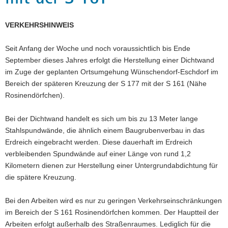
a
v
VERKEHRSHINWEIS
i
g
Seit Anfang der Woche und noch voraussichtlich bis Ende
a
September dieses Jahres erfolgt die Herstellung einer Dichtwand
t
im Zuge der geplanten Ortsumgehung Wünschendorf-Eschdorf im
i
Bereich der späteren Kreuzung der S 177 mit der S 161 (Nähe
o
Rosinendörfchen).
n
Bei der Dichtwand handelt es sich um bis zu 13 Meter lange
Stahlspundwände, die ähnlich einem Baugrubenverbau in das
Erdreich eingebracht werden. Diese dauerhaft im Erdreich
verbleibenden Spundwände auf einer Länge von rund 1,2
Kilometern dienen zur Herstellung einer Untergrundabdichtung für
die spätere Kreuzung.
Bei den Arbeiten wird es nur zu geringen Verkehrseinschränkungen
im Bereich der S 161 Rosinendörfchen kommen. Der Hauptteil der
Arbeiten erfolgt außerhalb des Straßenraumes. Lediglich für die