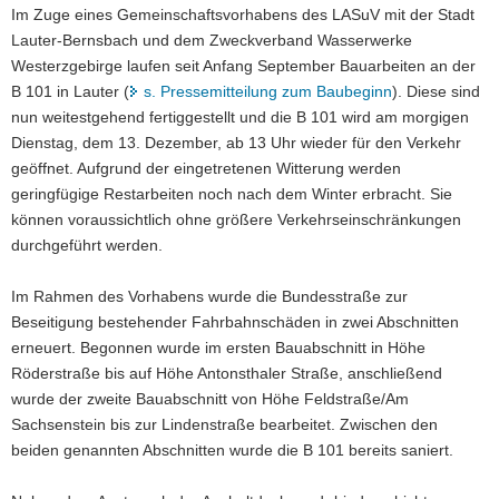
Im Zuge eines Gemeinschaftsvorhabens des LASuV mit der Stadt
a
Lauter-Bernsbach und dem Zweckverband Wasserwerke
v
Westerzgebirge laufen seit Anfang September Bauarbeiten an der
i
B 101 in Lauter (
s. Pressemitteilung zum Baubeginn
). Diese sind
g
nun weitestgehend fertiggestellt und die B 101 wird am morgigen
a
Dienstag, dem 13. Dezember, ab 13 Uhr wieder für den Verkehr
t
geöffnet. Aufgrund der eingetretenen Witterung werden
i
geringfügige Restarbeiten noch nach dem Winter erbracht. Sie
o
können voraussichtlich ohne größere Verkehrseinschränkungen
n
durchgeführt werden.
Im Rahmen des Vorhabens wurde die Bundesstraße zur
Beseitigung bestehender Fahrbahnschäden in zwei Abschnitten
erneuert. Begonnen wurde im ersten Bauabschnitt in Höhe
Röderstraße bis auf Höhe Antonsthaler Straße, anschließend
wurde der zweite Bauabschnitt von Höhe Feldstraße/Am
Sachsenstein bis zur Lindenstraße bearbeitet. Zwischen den
beiden genannten Abschnitten wurde die B 101 bereits saniert.