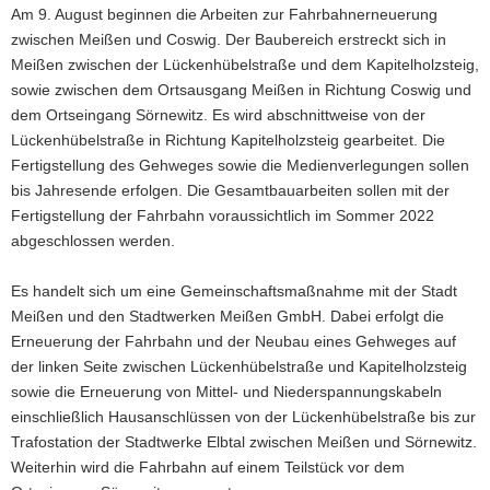
Am 9. August beginnen die Arbeiten zur Fahrbahnerneuerung
a
zwischen Meißen und Coswig. Der Baubereich erstreckt sich in
v
Meißen zwischen der Lückenhübelstraße und dem Kapitelholzsteig,
i
sowie zwischen dem Ortsausgang Meißen in Richtung Coswig und
g
dem Ortseingang Sörnewitz. Es wird abschnittweise von der
a
Lückenhübelstraße in Richtung Kapitelholzsteig gearbeitet. Die
t
Fertigstellung des Gehweges sowie die Medienverlegungen sollen
i
bis Jahresende erfolgen. Die Gesamtbauarbeiten sollen mit der
o
Fertigstellung der Fahrbahn voraussichtlich im Sommer 2022
n
abgeschlossen werden.
Es handelt sich um eine Gemeinschaftsmaßnahme mit der Stadt
Meißen und den Stadtwerken Meißen GmbH. Dabei erfolgt die
Erneuerung der Fahrbahn und der Neubau eines Gehweges auf
der linken Seite zwischen Lückenhübelstraße und Kapitelholzsteig
sowie die Erneuerung von Mittel- und Niederspannungskabeln
einschließlich Hausanschlüssen von der Lückenhübelstraße bis zur
Trafostation der Stadtwerke Elbtal zwischen Meißen und Sörnewitz.
Weiterhin wird die Fahrbahn auf einem Teilstück vor dem