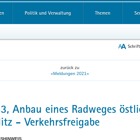
reifende
en
Politik und Verwaltung
Themen
Se
Schrif
zurück zu
»Meldungen 2021«
3, Anbau eines Radweges östli
itz - Verkehrsfreigabe
SHINWEIS