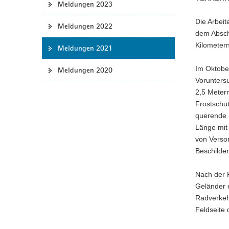
Meldungen 2023
a
Die Arbeit
v
Meldungen 2022
dem Absch
i
Kilometern
g
Meldungen 2021
a
Im Oktobe
Meldungen 2020
t
Vorunters
i
2,5 Metern
o
Frostschut
n
querende 
Länge mit 
von Verso
Beschilde
Nach der 
Geländer e
Radverkeh
Feldseite 