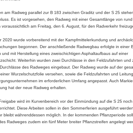
en am Radweg parallel zur B 183 zwischen Graditz und der S 25 stehen
luss. Es ist vorgesehen, den Radweg mit einer Gesamtlänge von rund
 voraussichtlich am Freitag, den 6. August, für den Radverkehr freizu
r 2020 wurde vorbereitend mit der Kampfmittelerkundung und archäol
uchungen begonnen. Der anschließende Radwegbau erfolgte in einer B
 und mit Herstellung eines zweischichtigen Asphaltaufbaus auf einer
zschicht. Weiterhin wurden zwei Durchlässe in den Feldzufahrten und 
Durchlässe des Radweges eingebaut. Der Radweg wurde auf der ges
einer Wurzelschutzfolie versehen, sowie die Feldzufahrten und Leitun
rgungsunternehmen im erforderlichen Umfang angepasst. Auch Marki
rung hat der neue Radweg erhalten.
Freigabe wird im Kurvenbereich vor der Einmündung auf die S 25 noch
rrichtet. Diese Arbeiten sollen in den Sommerferien ausgeführt werde
r bleibt währenddessen möglich. In der kommenden Pflanzperiode soll
des Radweges zudem ein fünf Meter breiter Pflanzstreifen angelegt we