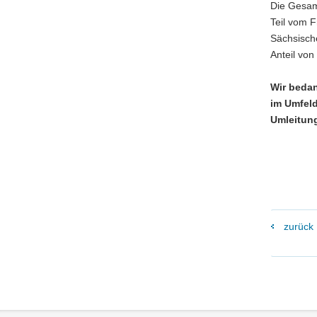
Die Gesam
Teil vom 
Sächsische
Anteil von
Wir beda
im Umfeld
Umleitun
zurück