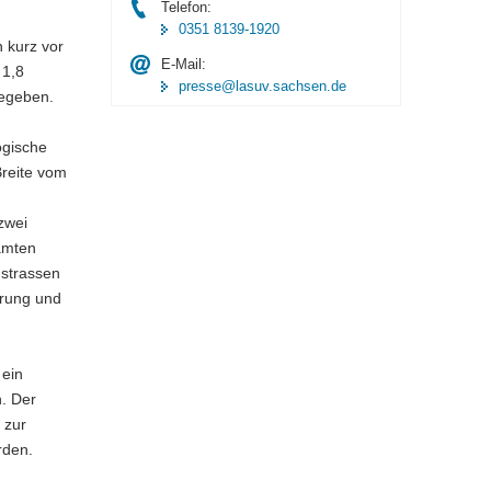
Telefon:
0351 8139-1920
 kurz vor
E-Mail:
 1,8
presse@lasuv.sachsen.de
gegeben.
ogische
reite vom
zwei
amten
gstrassen
erung und
 ein
n. Der
 zur
rden.