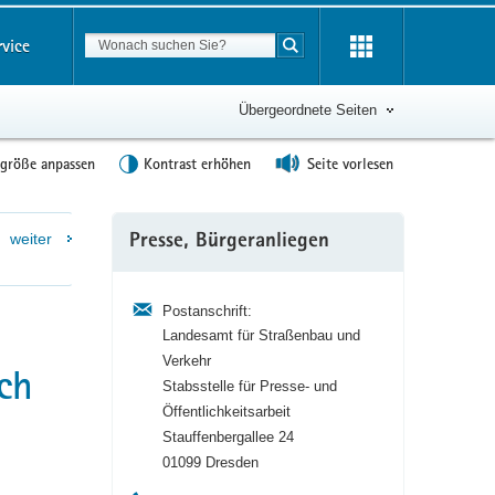
Suchbegriff
rvice
Suche starten
Übergeordnete Seiten
tgröße anpassen
Kontrast erhöhen
Seite vorlesen
Weitere
weiter
Presse, Bürgeranliegen
Information
Postanschrift:
Landesamt für Straßenbau und
Verkehr
ch
Stabsstelle für Presse- und
Öffentlichkeitsarbeit
Stauffenbergallee 24
01099 Dresden