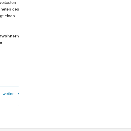
weitesten
dneten des
gt einen
Anwohnern
en
weiter