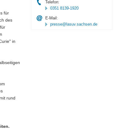
Telefon:
0351 8139-1920
s für
E-Mail:
ch des
presse@lasuv.sachsen.de
für
n
urie" in
albseitigen
vom
es
mit rund
iten.