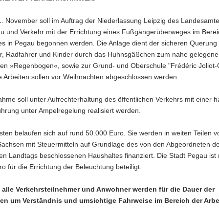
. November soll im Auftrag der Niederlassung Leipzig des Landesamte
u und Verkehr mit der Errichtung eines Fußgängerüberweges im Berei
zes in Pegau begonnen werden. Die Anlage dient der sicheren Querung 
, Radfahrer und Kinder durch das Huhnsgäßchen zum nahe gelegene
ten »Regenbogen«, sowie zur Grund- und Oberschule "Frédéric Joliot-C
e Arbeiten sollen vor Weihnachten abgeschlossen werden.
me soll unter Aufrechterhaltung des öffentlichen Verkehrs mit einer h
hrung unter Ampelregelung realisiert werden.
ten belaufen sich auf rund 50.000 Euro. Sie werden in weiten Teilen 
 Sachsen mit Steuermitteln auf Grundlage des von den Abgeordneten d
n Landtags beschlossenen Haushaltes finanziert. Die Stadt Pegau ist 
o für die Errichtung der Beleuchtung beteiligt.
n alle Verkehrsteilnehmer und Anwohner werden für die Dauer der
en um Verständnis und umsichtige Fahrweise im Bereich der Arbe