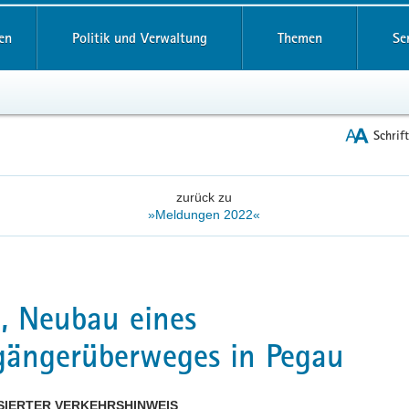
reifende
en
Politik und Verwaltung
Themen
Se
Schrif
zurück zu
»Meldungen 2022«
, Neubau eines
ängerüberweges in Pegau
SIERTER VERKEHRSHINWEIS