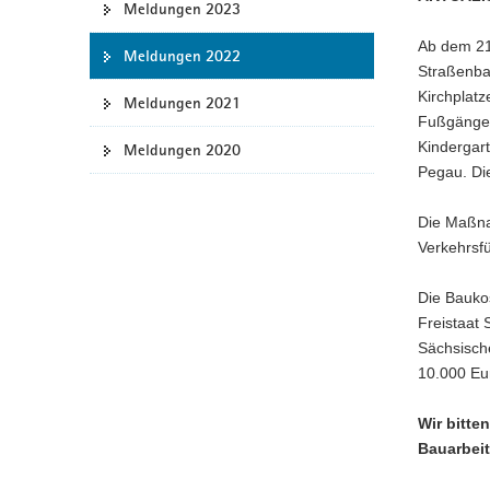
Meldungen 2023
a
Ab dem 21
v
Meldungen 2022
Straßenba
i
Kirchplat
g
Meldungen 2021
Fußgänger
a
Kindergar
Meldungen 2020
t
Pegau. Di
i
o
Die Maßnah
n
Verkehrsfü
Die Baukos
Freistaat
Sächsische
10.000 Eur
Wir bitte
Bauarbeit