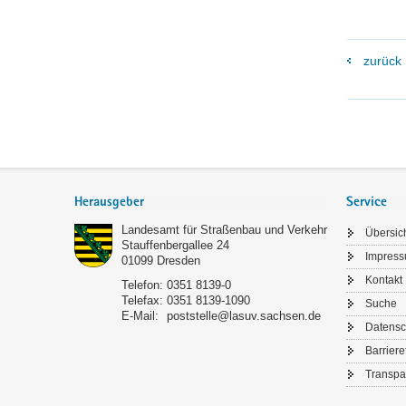
zurück
Footer-
Bereich
Herausgeber
Service
Landesamt für Straßenbau und Verkehr
Übersic
Stauffenbergallee 24
Impres
01099
Dresden
Kontakt
Telefon:
0351 8139-0
Telefax:
0351 8139-1090
Suche
E-Mail:
poststelle@lasuv.sachsen.de
Datensc
Barriere
Transpa