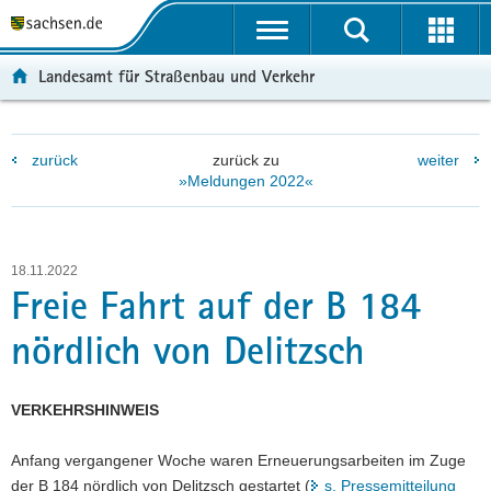
P
P
H
W
F
o
o
a
e
o
r
r
u
i
o
Landesamt für Straßenbau und Verkehr
t
t
p
t
t
a
a
t
e
e
l
l
i
r
r
zurück
zurück zu
weiter
ü
n
n
e
-
»Meldungen 2022«
b
a
h
I
B
e
v
a
n
e
r
i
l
f
r
g
g
t
o
e
18.11.2022
r
a
r
i
Freie Fahrt auf der B 184
e
t
m
c
nördlich von Delitzsch
i
i
a
h
f
o
t
e
n
i
VERKEHRSHINWEIS
n
o
d
n
Anfang vergangener Woche waren Erneuerungsarbeiten im Zuge
e
der B 184 nördlich von Delitzsch gestartet (
s. Pressemitteilung
N