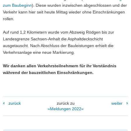
zum Baubeginn
). Diese wurden inzwischen abgeschlossen und der
a
Verkehr kann hier seit heute Mittag wieder ohne Einschränkungen
v
rollen.
i
g
Auf rund 1,2 Kilometern wurde vom Abzweig Rödgen bis zur
a
Landesgrenze Sachsen-Anhalt die Asphaltdeckschicht
t
ausgetauscht. Nach Abschluss der Bauleistungen erhielt die
i
Verkehrsanlage eine neue Markierung.
o
n
Wir danken allen Verkehrsteilnehmern für ihr Verständnis
während der bauzeitlichen Einschränkungen.
zurück
zurück zu
weiter
»Meldungen 2022«