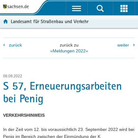
P
P
H
W
F
o
o
a
e
o
r
r
u
i
o
Landesamt für Straßenbau und Verkehr
t
t
p
t
t
a
a
t
e
e
l
l
i
r
r
zurück
zurück zu
weiter
ü
n
n
e
-
»Meldungen 2022«
b
a
h
I
B
e
v
a
n
e
r
i
l
f
r
g
g
t
o
e
08.09.2022
r
a
r
i
S 57, Erneuerungsarbeiten
e
t
m
c
bei Penig
i
i
a
h
f
o
t
e
n
i
VERKEHRSHINWEIS
n
o
d
n
In der Zeit vom 12. bis voraussichtlich 23. September 2022 wird bei
e
Penig im Bereich zwischen der Einmündung der K
N