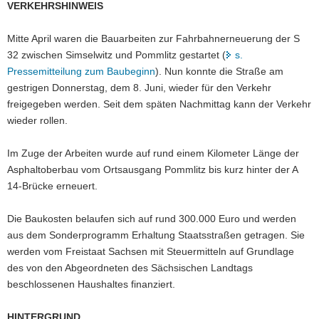
VERKEHRSHINWEIS
a
v
Mitte April waren die Bauarbeiten zur Fahrbahnerneuerung der S
i
32 zwischen Simselwitz und Pommlitz gestartet (
s.
g
Pressemitteilung zum Baubeginn
). Nun konnte die Straße am
a
gestrigen Donnerstag, dem 8. Juni, wieder für den Verkehr
t
freigegeben werden. Seit dem späten Nachmittag kann der Verkehr
i
wieder rollen.
o
n
Im Zuge der Arbeiten wurde auf rund einem Kilometer Länge der
Asphaltoberbau vom Ortsausgang Pommlitz bis kurz hinter der A
14-Brücke erneuert.
Die Baukosten belaufen sich auf rund 300.000 Euro und werden
aus dem Sonderprogramm Erhaltung Staatsstraßen getragen. Sie
werden vom Freistaat Sachsen mit Steuermitteln auf Grundlage
des von den Abgeordneten des Sächsischen Landtags
beschlossenen Haushaltes finanziert.
HINTERGRUND