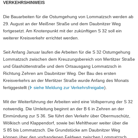
VERKEHRSHINWEIS
a
v
Die Bauarbeiten für die Ostumgehung von Lommatzsch werden ab
i
29. August an der Meißner Straße und dem Daubnitzer Weg
g
fortgesetzt. Am Knotenpunkt mit der zukünftigen S 32 soll ein
a
weiterer Kreisverkehr errichtet werden.
t
i
Seit Anfang Januar laufen die Arbeiten für die S 32 Ostumgehung
o
Lommatzsch zwischen dem Kreuzungsbereich von Mertitzer Straße
n
und Glashüttenstraße und dem Ortsausgang Lommatzsch in
Richtung Zehren am Daubnitzer Weg. Der Bau des ersten
Kreisverkehrs an der Mertitzer Straße wurde Anfang des Monats
fertiggestellt (
siehe Meldung zur Verkehrsfreigabe
).
Mit der Weiterführung der Arbeiten wird eine Vollsperrung der S 32
notwendig. Die Umleitung beginnt an der B 6 in Zehren an der
Einmündung zur S 36. Sie führt den Verkehr über Obermuschütz,
Wölkisch und Klappendorf, sowie bei Mehltheuer weiter über die
S 85 bis Lommatzsch. Die Grundstücke am Daubnitzer Weg
können über den vorhandenen Feldweg zwischen Lommatzsch