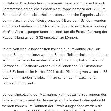
Im Jahr 2019 entstanden infolge eines Gewittersturms im Bereich
a
Lommatzsch erhebliche Schäden am Pappelbestand der S 32. Im
v
Sinne der Verkehrssicherheit mussten zahlreiche Pappeln zwischen
i
Lommatzsch und der Kreisgrenze gefällt werden. Seitdem wurden
g
durch das Landesamt für Straßenbau und Verkehr, Niederlassung
a
Meißen Anstrengungen unternommen, um die Ersatzpflanzung der
t
Pappelfällung an der S 32 umsetzen zu können.
i
o
In drei von vier Teilabschnitten können nun im Januar 2021 die
n
ersten Bäume gepflanzt werden. Bei den Teilabschnitten handelt es
sich um die Bereiche an der S 32 in Churschütz, Petzschwitz und
Schwochau. Gepflanzt werden 39 Säuleneichen, 21 Obstbäume
und 8 Elsbeeren. Im Herbst 2021 ist die Pflanzung von weiteren 85
Bäumen im vierten Teilabschnitt zwischen Lommatzsch und
Schwochau geplant.
Bei der Umsetzung der Maßnahme kann es zu Teilsperrungen der
S 32 kommen, damit die Bäume gefahrlos in den Boden gebracht
werden können. Im Rahmen der Entwicklungspflege werden die