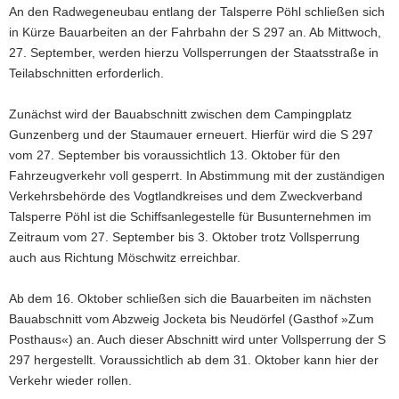
An den Radwegeneubau entlang der Talsperre Pöhl schließen sich
a
in Kürze Bauarbeiten an der Fahrbahn der S 297 an. Ab Mittwoch,
v
27. September, werden hierzu Vollsperrungen der Staatsstraße in
i
Teilabschnitten erforderlich.
g
a
Zunächst wird der Bauabschnitt zwischen dem Campingplatz
t
Gunzenberg und der Staumauer erneuert. Hierfür wird die S 297
i
vom 27. September bis voraussichtlich 13. Oktober für den
o
Fahrzeugverkehr voll gesperrt. In Abstimmung mit der zuständigen
n
Verkehrsbehörde des Vogtlandkreises und dem Zweckverband
Talsperre Pöhl ist die Schiffsanlegestelle für Busunternehmen im
Zeitraum vom 27. September bis 3. Oktober trotz Vollsperrung
auch aus Richtung Möschwitz erreichbar.
Ab dem 16. Oktober schließen sich die Bauarbeiten im nächsten
Bauabschnitt vom Abzweig Jocketa bis Neudörfel (Gasthof »Zum
Posthaus«) an. Auch dieser Abschnitt wird unter Vollsperrung der S
297 hergestellt. Voraussichtlich ab dem 31. Oktober kann hier der
Verkehr wieder rollen.