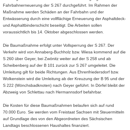
Fahrbahnerneuerung der S 267 durchgeführt. Im Rahmen der
a
Maßnahme werden Schäden an der Fahrbahn und der
v
Entwässerung durch eine vollflächige Erneuerung der Asphaltdeck-
i
und Asphaltbinderschicht beseitigt. Die Arbeiten sollen
g
voraussichtlich bis 14. Oktober abgeschlossen werden.
a
t
Die Baumaßnahme erfolgt unter Vollsperrung der S 267. Der
i
Verkehr wird von Annaberg-Buchholz bzw. Wiesa kommend auf die
o
S 260 über Geyer, bei Zwönitz weiter auf der S 258 und ab
n
Scheibenberg auf der B 101 zurück zur S 267 umgeleitet. Die
Umleitung gilt für beide Richtungen. Aus Ehrenfriedersdorf bzw.
Wolkenstein wird die Umleitung ab der Kreuzung der B 95 und der
S 222 (Mönchsbadknoten) nach Geyer geführt. In Dörfel bleibt der
Abzweig von Schlettau nach Hermannsdorf befahrbar.
Die Kosten für diese Baumaßnahmen belaufen sich auf rund
70.000 Euro. Sie werden vom Freistaat Sachsen mit Steuermitteln
auf Grundlage des von den Abgeordneten des Sächsischen
Landtags beschlossenen Haushaltes finanziert.