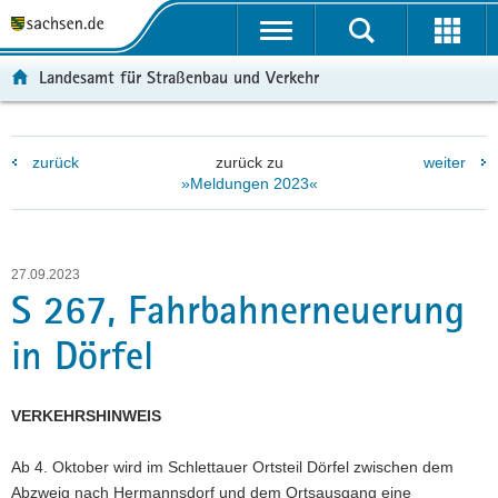
P
P
H
W
F
o
o
a
e
o
r
r
u
i
o
Landesamt für Straßenbau und Verkehr
t
t
p
t
t
a
a
t
e
e
l
l
i
r
r
zurück
zurück zu
weiter
ü
n
n
e
-
»Meldungen 2023«
b
a
h
I
B
e
v
a
n
e
r
i
l
f
r
g
g
t
o
e
27.09.2023
r
a
r
i
S 267, Fahrbahnerneuerung
e
t
m
c
in Dörfel
i
i
a
h
f
o
t
e
n
i
VERKEHRSHINWEIS
n
o
d
n
Ab 4. Oktober wird im Schlettauer Ortsteil Dörfel zwischen dem
e
Abzweig nach Hermannsdorf und dem Ortsausgang eine
N