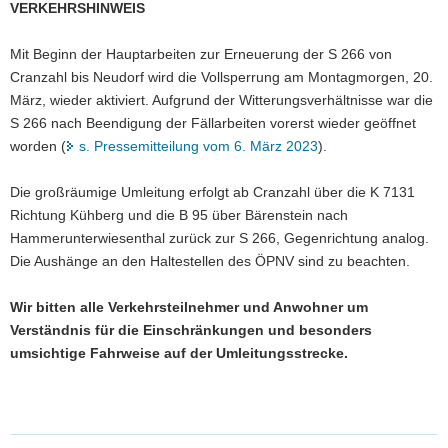
VERKEHRSHINWEIS
a
v
Mit Beginn der Hauptarbeiten zur Erneuerung der S 266 von
i
Cranzahl bis Neudorf wird die Vollsperrung am Montagmorgen, 20.
g
März, wieder aktiviert. Aufgrund der Witterungsverhältnisse war die
a
S 266 nach Beendigung der Fällarbeiten vorerst wieder geöffnet
t
worden (
s. Pressemitteilung vom 6. März 2023
).
i
o
Die großräumige Umleitung erfolgt ab Cranzahl über die K 7131
n
Richtung Kühberg und die B 95 über Bärenstein nach
Hammerunterwiesenthal zurück zur S 266, Gegenrichtung analog.
Die Aushänge an den Haltestellen des ÖPNV sind zu beachten.
Wir bitten alle Verkehrsteilnehmer und Anwohner um
Verständnis für die Einschränkungen und besonders
umsichtige Fahrweise auf der Umleitungsstrecke.