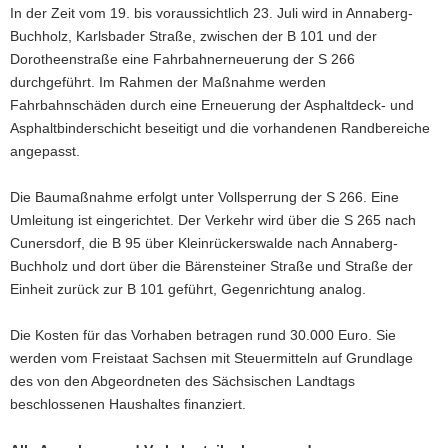
In der Zeit vom 19. bis voraussichtlich 23. Juli wird in Annaberg-
a
Buchholz, Karlsbader Straße, zwischen der B 101 und der
v
Dorotheenstraße eine Fahrbahnerneuerung der S 266
i
durchgeführt. Im Rahmen der Maßnahme werden
g
Fahrbahnschäden durch eine Erneuerung der Asphaltdeck- und
a
Asphaltbinderschicht beseitigt und die vorhandenen Randbereiche
t
angepasst.
i
o
Die Baumaßnahme erfolgt unter Vollsperrung der S 266. Eine
n
Umleitung ist eingerichtet. Der Verkehr wird über die S 265 nach
Cunersdorf, die B 95 über Kleinrückerswalde nach Annaberg-
Buchholz und dort über die Bärensteiner Straße und Straße der
Einheit zurück zur B 101 geführt, Gegenrichtung analog.
Die Kosten für das Vorhaben betragen rund 30.000 Euro. Sie
werden vom Freistaat Sachsen mit Steuermitteln auf Grundlage
des von den Abgeordneten des Sächsischen Landtags
beschlossenen Haushaltes finanziert.