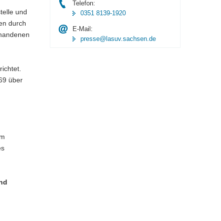
Telefon:
telle und
0351 8139-1920
en durch
E-Mail:
orhandenen
presse@lasuv.sachsen.de
ichtet.
169 über
om
es
und