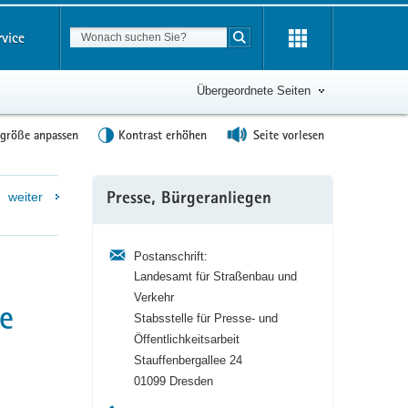
Suchbegriff
rvice
Suche starten
Übergeordnete Seiten
tgröße anpassen
Kontrast erhöhen
Seite vorlesen
Weitere
weiter
Presse, Bürgeranliegen
Information
Postanschrift:
Landesamt für Straßenbau und
Verkehr
e
Stabsstelle für Presse- und
Öffentlichkeitsarbeit
Stauffenbergallee 24
01099 Dresden