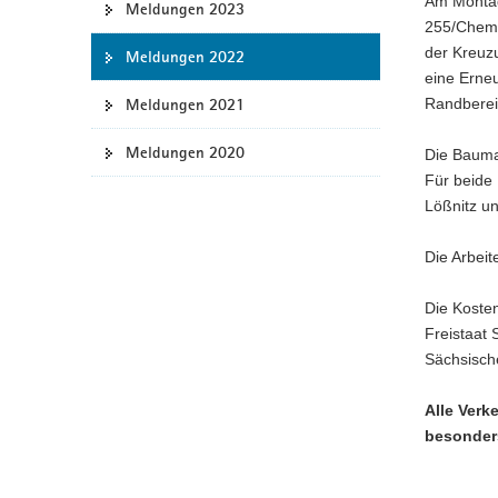
Am Montag
Meldungen 2023
a
255/Chemni
v
der Kreu
Meldungen 2022
i
eine Erneu
g
Meldungen 2021
Randbereic
a
Meldungen 2020
t
Die Baumaß
i
Für beide 
o
Lößnitz u
n
Die Arbeit
Die Koste
Freistaat
Sächsisch
Alle Verk
besonders