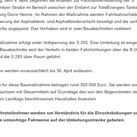
, dem 4. April, beginnen die Arbeiten zur Fahrbahnerneuerung der S
tzer Straße im Bereich zwischen der Einfahrt zur TotelEnergies-Tanks
zung Dürre Henne. Im Rahmen der Maßnahme werden Fahrbahnschäd
erung der Asphaltdeck- und Asphaltbinderschicht beseitigt und die v
he angepasst. Das Vorhaben wird in zwei Bauabschnitten realisiert.
nahme erfolgt unter Vollsperrung der S 255. Eine Umleitung ist einger
Bauabschnitte wird der Verkehr in beiden Fahrtrichtungen über die B 
nd die S 283 über Raum geführt.
en werden voraussichtlich bis 30. April andauern.
n für diese Baumaßnahme betragen rund 350.000 Euro. Sie werden v
 Sachsen mit Steuermitteln auf Grundlage des von den Abgeordneten d
en Landtags beschlossenen Haushaltes finanziert.
ehrsteilnehmer werden um Verständnis für die Einschränkungen 
 umsichtige Fahrweise auf der Umleitungsstrecke gebeten.