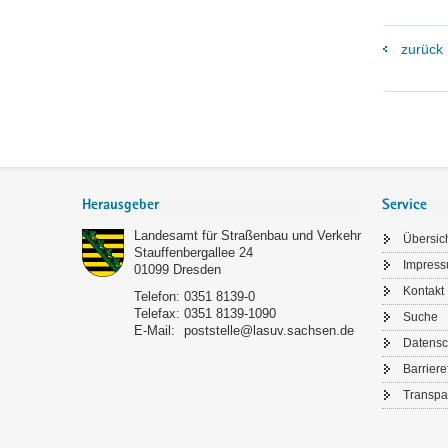
zurück
Footer-
Bereich
Herausgeber
Service
Landesamt für Straßenbau und Verkehr
Übersic
Stauffenbergallee 24
Impres
01099
Dresden
Kontakt
Telefon:
0351 8139-0
Telefax:
0351 8139-1090
Suche
E-Mail:
poststelle@lasuv.sachsen.de
Datensc
Barriere
Transpa