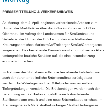
a
v
PRESSEMITTEILUNG & VERKEHRSHINWEIS
i
g
Ab Montag, dem 4. April, beginnen vorbereitende Arbeiten zum
a
Umbau der Marktbrücke über die Flöha im Zuge der B 171 in
t
Olbernhau. Im Auftrag des Landesamtes für Straßenbau und
i
Verkehr ist der Umbau der Brücke und des anschließenden
o
Kreuzungsbereiches Marktstraße/Freiberger Straße/Gerbergasse
n
vorgesehen. Das bestehende Bauwerk weist aufgrund seines Alters
umfangreiche bauliche Schäden auf, die eine Instandsetzung
erforderlich machen.
Im Rahmen des Vorhabens sollen die bestehende Fahrbahn wie
auch der darunter befindliche Brückenaufbau zurückgebaut
werden. Die Widerlager und der Mittelpfeiler werden mittels
Tiefergründungen verstärkt. Die Brückenbögen werden nach der
Beräumung mit Stahlbeton aufgefüllt, eine lastverteilende
Stahlbetonplatte erstellt und eine neue Brückenkappe errichtet. Im
Kreuzungsbereich Marktstraße/Freiberger Straße/Gerbergasse