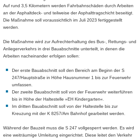
Auf rund 3,5 Kilometern werden Fahrbahnschäden durch Arbeiten
a
an der Asphaltdeck- und teilweise der Asphalttragschicht beseitigt.
v
Die Maßnahme soll voraussichtlich im Juli 2023 fertiggestellt
i
werden.
g
a
Die Maßnahme wird zur Aufrechterhaltung des Bus-, Rettungs- und
t
Anliegerverkehrs in drei Bauabschnitte unterteilt, in denen die
i
Arbeiten nacheinander erfolgen sollen:
o
n
Der erste Bauabschnitt soll den Bereich am Beginn der S
247/Hauptstraße in Höhe Hausnummer 1 bis zur Feuerwehr
umfassen.
Der zweite Bauabschnitt soll von der Feuerwehr weiterführen
bis in Höhe der Haltestelle »EH Kindergarten«.
Im dritten Bauabschnitt soll von der Haltestelle bis zur
Kreuzung mit der K 8257/Am Bahnhof gearbeitet werden.
Während der Bauzeit muss die S 247 vollgesperrt werden. Es wird
eine weiträumige Umleitung eingerichtet. Diese leitet den Verkehr