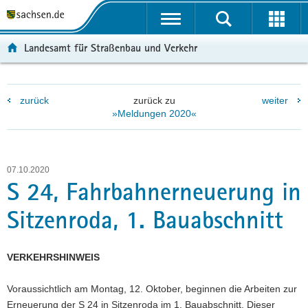
P
P
H
W
F
o
o
a
e
o
r
r
u
i
o
Landesamt für Straßenbau und Verkehr
t
t
p
t
t
a
a
t
e
e
l
l
i
r
r
zurück
zurück zu
weiter
ü
n
n
e
-
»Meldungen 2020«
b
a
h
I
B
e
v
a
n
e
r
i
l
f
r
g
g
t
o
e
07.10.2020
r
a
r
i
S 24, Fahrbahnerneuerung in
e
t
m
c
Sitzenroda, 1. Bauabschnitt
i
i
a
h
f
o
t
e
n
i
VERKEHRSHINWEIS
n
o
d
n
Voraussichtlich am Montag, 12. Oktober, beginnen die Arbeiten zur
e
Erneuerung der S 24 in Sitzenroda im 1. Bauabschnitt. Dieser
N