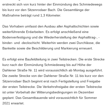
erstreckt sich von kurz hinter der Einmündung des Schmiedewegs
a
bis kurz vor den Sitzenrodaer Bach. Die Gesamtlänge der
v
Maßnahme beträgt rund 1,3 Kilometer.
i
g
Das Vorhaben umfasst den Ausbau aller Asphaltschichten sowie
a
weiterführende Erdarbeiten. Es erfolgt anschließend eine
t
Bodenverfestigung und die Wiederherstellung der Asphalttrag-, -
i
binder- und -deckschicht. Weiterhin werden zwei Durchlässe, die
o
Bankette sowie die Beschilderung und Markierung erneuert.
n
Es erfolgt eine Baufeldteilung in zwei Teilstrecken. Die erste Strecke
kurz nach der Einmündung Schmiedeweg bis auf Höhe der
Dahlener Straße Nr. 11 wird voraussichtlich ab Montag ausgeführt.
Die zweite Strecke von der Dahlener Straße Nr. 11 bis kurz vor den
Sitzenrodaer Bach beginnt erst nach Fertigstellung und Freigabe
der ersten Teilstrecke. Die Verkehrsfreigabe der ersten Teilstrecke
ist unter Vorbehalt der Witterungsbedingungen im Dezember
geplant. Das Gesamtbauende wird voraussichtlich für Sommer
2021 erwartet.