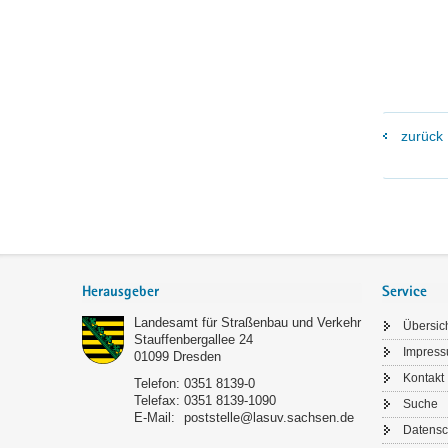
zurück
Footer-
Bereich
Herausgeber
Service
Landesamt für Straßenbau und Verkehr
Übersic
Stauffenbergallee 24
Impres
01099
Dresden
Kontakt
Telefon:
0351 8139-0
Telefax:
0351 8139-1090
Suche
E-Mail:
poststelle@lasuv.sachsen.de
Datensc