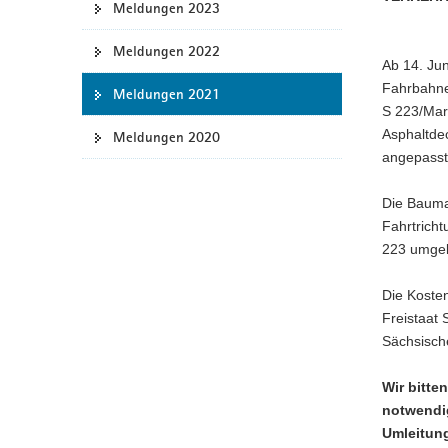
Meldungen 2023
a
v
Meldungen 2022
Ab 14. Jun
i
Fahrbahne
g
Meldungen 2021
S 223/Mar
a
Asphaltde
Meldungen 2020
t
angepasst.
i
o
Die Bauma
n
Fahrtrich
223 umgele
Die Koste
Freistaat
Sächsisch
Wir bitte
notwendi
Umleitun