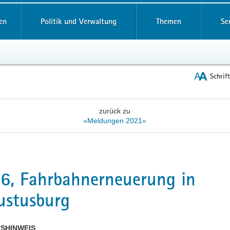
reifende
en
Politik und Verwaltung
Themen
Se
Schrif
zurück zu
»Meldungen 2021«
6, Fahrbahnerneuerung in
ustusburg
SHINWEIS