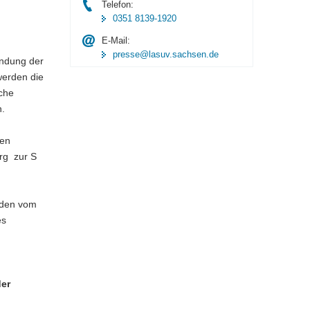
Telefon:
0351 8139-1920
E-Mail:
presse@lasuv.sachsen.de
ündung der
erden die
che
n.
den
rg zur S
rden vom
es
er