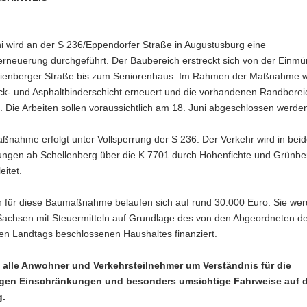
i wird an der S 236/Eppendorfer Straße in Augustusburg eine
rneuerung durchgeführt. Der Baubereich erstreckt sich von der Einm
ienberger Straße bis zum Seniorenhaus. Im Rahmen der Maßnahme w
ck- und Asphaltbinderschicht erneuert und die vorhandenen Randberei
 Die Arbeiten sollen voraussichtlich am 18. Juni abgeschlossen werde
ßnahme erfolgt unter Vollsperrung der S 236. Der Verkehr wird in bei
tungen ab Schellenberg über die K 7701 durch Hohenfichte und Grünbe
itet.
n für diese Baumaßnahme belaufen sich auf rund 30.000 Euro. Sie we
 Sachsen mit Steuermitteln auf Grundlage des von den Abgeordneten d
en Landtags beschlossenen Haushaltes finanziert.
n alle Anwohner und Verkehrsteilnehmer um Verständnis für die
gen Einschränkungen und besonders umsichtige Fahrweise auf d
g.