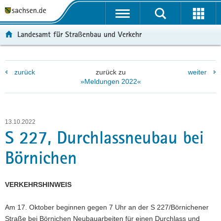
P
P
H
W
F
o
o
a
e
o
r
r
u
i
o
Landesamt für Straßenbau und Verkehr
t
t
p
t
t
a
a
t
e
e
l
l
i
r
r
zurück
zurück zu
weiter
ü
n
n
e
-
»Meldungen 2022«
b
a
h
I
B
e
v
a
n
e
r
i
l
f
r
g
g
t
o
e
13.10.2022
r
a
r
i
S 227, Durchlassneubau bei
e
t
m
c
Börnichen
i
i
a
h
f
o
t
e
n
i
VERKEHRSHINWEIS
n
o
d
n
Am 17. Oktober beginnen gegen 7 Uhr an der S 227/Börnichener
e
Straße bei Börnichen Neubauarbeiten für einen Durchlass und
N