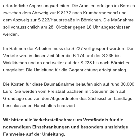
erforderliche Anpassungsarbeiten. Die Arbeiten erfolgen im Bereich
a
zwischen dem Abzweig zur K 8172 nach Krumhermersdorf und
v
dem Abzweig zur S 223/Hauptstraße in Börnichen. Die Maßnahme
i
soll voraussichtlich am 28. Oktober gegen 18 Uhr abgeschlossen
g
werden.
a
t
Im Rahmen der Arbeiten muss die S 227 voll gesperrt werden. Der
i
Verkehr wird in dieser Zeit über die B 174, auf der S 235 bis
o
Waldkirchen und ab dort weiter auf der S 223 bis nach Börnichen
n
umgeleitet. Die Umleitung für die Gegenrichtung erfolgt analog.
Die Kosten für diese Baumaßnahme belaufen sich auf rund 30.000
Euro. Sie werden vom Freistaat Sachsen mit Steuermitteln auf
Grundlage des von den Abgeordneten des Sächsischen Landtags
beschlossenen Haushaltes finanziert.
Wir bitten alle Verkehrsteilnehmer um Verständnis für die
notwendigen Einschränkungen und besonders umsichtige
Fahrweise auf der Umleitung.