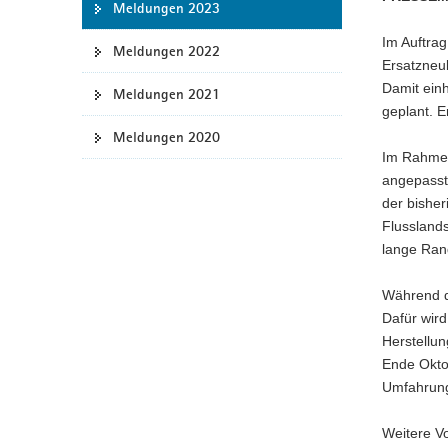
Meldungen 2023
a
Im Auftra
v
Meldungen 2022
Ersatzneu
i
Damit ein
g
Meldungen 2021
geplant. 
a
Meldungen 2020
t
Im Rahmen
i
angepasst
o
der bisher
n
Flussland
lange Rand
Während d
Dafür wird
Herstellun
Ende Oktob
Umfahrung 
Weitere Vo