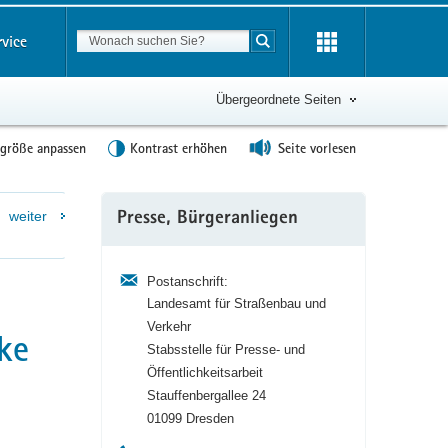
Suchbegriff
rvice
Suche starten
Übergeordnete Seiten
tgröße anpassen
Kontrast erhöhen
Seite vorlesen
Weitere
weiter
Presse, Bürgeranliegen
Information
Postanschrift:
Landesamt für Straßenbau und
Verkehr
ke
Stabsstelle für Presse- und
Öffentlichkeitsarbeit
Stauffenbergallee 24
01099 Dresden