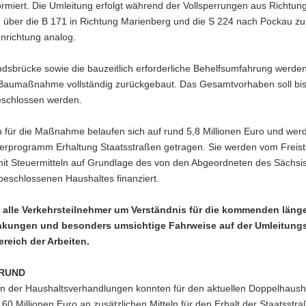
ormiert. Die Umleitung erfolgt während der Vollsperrungen aus Richtun
 über die B 171 in Richtung Marienberg und die S 224 nach Pockau zu
nrichtung analog.
ndsbrücke sowie die bauzeitlich erforderliche Behelfsumfahrung werde
Baumaßnahme vollständig zurückgebaut. Das Gesamtvorhaben soll bis
schlossen werden.
n für die Maßnahme belaufen sich auf rund 5,8 Millionen Euro und wer
rprogramm Erhaltung Staatsstraßen getragen. Sie werden vom Freist
it Steuermitteln auf Grundlage des von den Abgeordneten des Sächsi
beschlossenen Haushaltes finanziert.
n alle Verkehrsteilnehmer um Verständnis für die kommenden länge
nkungen und besonders umsichtige Fahrweise auf der Umleitung
ereich der Arbeiten.
RUND
 der Haushaltsverhandlungen konnten für den aktuellen Doppelhaush
60 Millionen Euro an zusätzlichen Mitteln für den Erhalt der Staatsstr