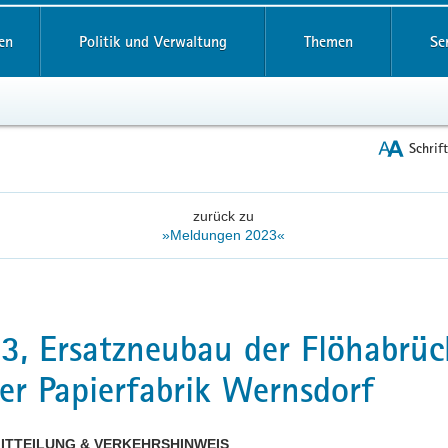
reifende
en
Politik und Verwaltung
Themen
Se
Schrif
zurück zu
»Meldungen 2023«
3, Ersatzneubau der Flöhabrüc
er Papierfabrik Wernsdorf
ITTEILUNG & VERKEHRSHINWEIS