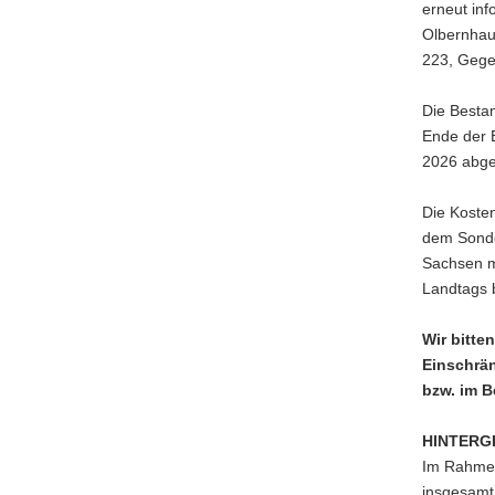
erneut inf
Olbernhau
223, Gege
Die Besta
Ende der 
2026 abge
Die Koste
dem Sonde
Sachsen m
Landtags 
Wir bitte
Einschrä
bzw. im B
HINTERG
Im Rahmen
insgesamt 