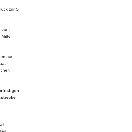
g
rück zur S
n zum
 Mitte
den aus
aat
schen
rfristigen
sstrecke
alt
aßen