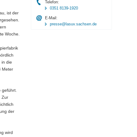
Telefon:
0351 8139-1920
u, ist der
E-Mail:
orgesehen.
presse@lasuv.sachsen.de
ern
ste Woche.
ierfabrik
ördlich
 in die
3 Meter
 geführt.
. Zur
chtlich
lung der
ng wird