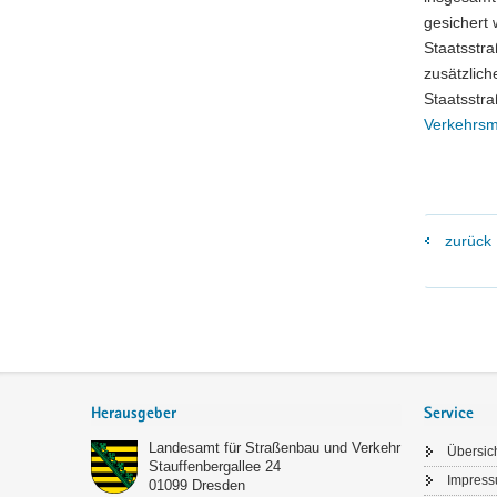
gesichert
Staatsstr
zusätzlic
Staatsstr
Verkehrsmi
zurück
Footer-
Bereich
Herausgeber
Service
Landesamt für Straßenbau und Verkehr
Übersic
Stauffenbergallee 24
Impres
01099
Dresden