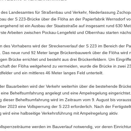
g des Landesamtes für Straßenbau und Verkehr, Niederlassung Zschopa
bau der S 223-Brücke über die Flöha an der Papierfabrik Wernsdorf v
hergehend ist ein Ausbau der Staatsstraße auf insgesamt rund 630 Met
Erste Arbeiten zwischen Pockau-Lengefeld und Olbernhau starten näch
 des Vorhabens wird der Streckenverlauf der S 223 im Bereich der Pap
. Das neue rund 92 Meter lange Brückenbauwerk über die Flöha wird n
igen Brücke errichtet und besteht aus drei Brückenfeldern. Um Eingriffe
schaft der Flöha weitgehend zu vermeiden, wurde die Brücke in zwei 2
felder und ein mittleres 46 Meter langes Feld unterteilt.
er Bauarbeiten wird der Verkehr weiterhin über die bestehende Brücke
 eine Behelfsumfahrung angelegt und eine Ampelregelung eingerichtet
g dieser Behelfsumfahrung wird im Zeitraum vom 9. August bis voraussi
er 2023 eine Vollsperrung der S 223 erforderlich. Nach der Fertigstel
wird eine halbseitige Verkehrsführung mit Ampelregelung aktiv.
llsperrzeiträume werden im Bauverlauf notwendig, vor deren Einrichtu