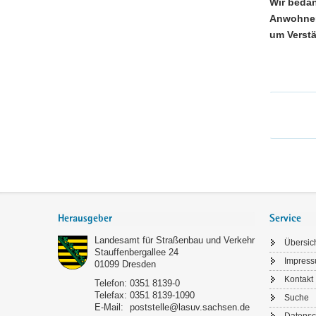
Wir bedan
Anwohnern
um Verst
Footer-
Bereich
Herausgeber
Service
Landesamt für Straßenbau und Verkehr
Übersic
Stauffenbergallee 24
Impres
01099
Dresden
Kontakt
Telefon:
0351 8139-0
Telefax:
0351 8139-1090
Suche
E-Mail:
poststelle@lasuv.sachsen.de