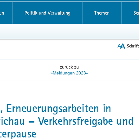
reifende
en
Politik und Verwaltung
Themen
Se
Schrif
zurück zu
»Meldungen 2023«
, Erneuerungsarbeiten in
ichau – Verkehrsfreigabe und
terpause