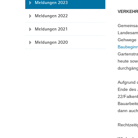
Meldungen 2023
a
VERKEHR
v
Meldungen 2022
i
Gemeinsam
g
Meldungen 2021
Landesamt
a
Gehwege i
Meldungen 2020
t
Baubegin
i
Gartenstr
o
heute sowe
n
durchgäng
Aufgrund 
Ende des J
22/Falken
Bauarbeit
dann auch 
Rechtzeiti