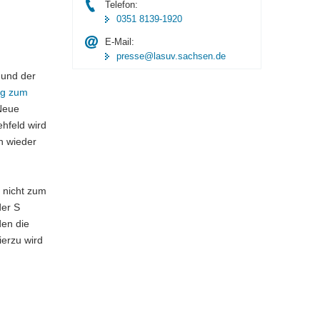
Telefon:
0351 8139-1920
E-Mail:
presse@lasuv.sachsen.de
 und der
ng zum
 Neue
hfeld wird
n wieder
 nicht zum
der S
den die
erzu wird