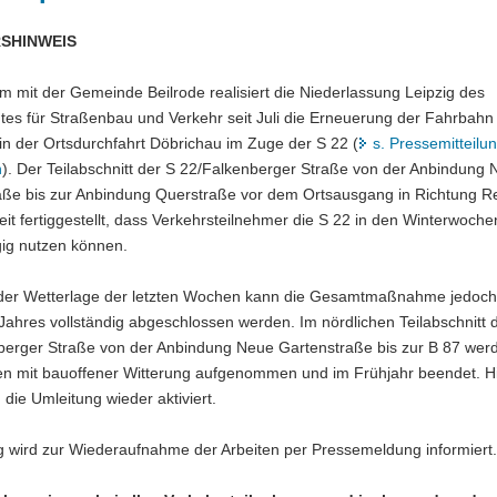
SHINWEIS
 mit der Gemeinde Beilrode realisiert die Niederlassung Leipzig des
es für Straßenbau und Verkehr seit Juli die Erneuerung der Fahrbahn
n der Ortsdurchfahrt Döbrichau im Zuge der S 22 (
s. Pressemitteilu
n
). Der Teilabschnitt der S 22/Falkenberger Straße von der Anbindung
aße bis zur Anbindung Querstraße vor dem Ortsausgang in Richtung Re
it fertiggestellt, dass Verkehrsteilnehmer die S 22 in den Winterwoche
ig nutzen können.
der Wetterlage der letzten Wochen kann die Gesamtmaßnahme jedoch
ahres vollständig abgeschlossen werden. Im nördlichen Teilabschnitt 
berger Straße von der Anbindung Neue Gartenstraße bis zur B 87 wer
en mit bauoffener Witterung aufgenommen und im Frühjahr beendet. Hi
die Umleitung wieder aktiviert.
g wird zur Wiederaufnahme der Arbeiten per Pressemeldung informiert.