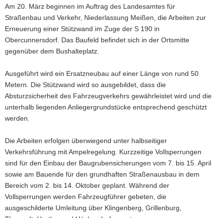
Am 20. März beginnen im Auftrag des Landesamtes für
a
Straßenbau und Verkehr, Niederlassung Meißen, die Arbeiten zur
v
Erneuerung einer Stützwand im Zuge der S 190 in
i
Obercunnersdorf. Das Baufeld befindet sich in der Ortsmitte
g
gegenüber dem Bushalteplatz.
a
t
Ausgeführt wird ein Ersatzneubau auf einer Länge von rund 50
i
Metern. Die Stützwand wird so ausgebildet, dass die
o
Absturzsicherheit des Fahrzeugverkehrs gewährleistet wird und die
n
unterhalb liegenden Anliegergrundstücke entsprechend geschützt
werden.
Die Arbeiten erfolgen überwiegend unter halbseitiger
Verkehrsführung mit Ampelregelung. Kurzzeitige Vollsperrungen
sind für den Einbau der Baugrubensicherungen vom 7. bis 15. April
sowie am Bauende für den grundhaften Straßenausbau in dem
Bereich vom 2. bis 14. Oktober geplant. Während der
Vollsperrungen werden Fahrzeugführer gebeten, die
ausgeschilderte Umleitung über Klingenberg, Grillenburg,