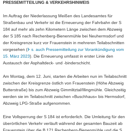
PRESSEMITTEILUNG & VERKEHRSHINWEIS
a
v
Im Auftrag der Niederlassung Meißen des Landesamtes für
i
Straßenbau und Verkehr ist die Erneuerung der Fahrbahn der S
g
184 auf mehr als zehn Kilometern Länge zwischen dem Abzweig
a
der S 185 nach Rechenberg-Bienenmühle bei Neuhermsdorf und
t
der Kreisgrenze kurz vor Frauenstein in mehreren Teilabschnitten
i
vorgesehen (
s. auch Pressemitteilung zur Vorankündigung vom
o
15. März 2023
). Die Erneuerung umfasst in erster Linie den
n
Austausch der Asphaltdeck- und -binderschicht.
Am Montag, dem 12. Juni, starten die Arbeiten nun im Teilabschnitt
zwischen der Kreisgrenze östlich von Frauenstein (Höhe Abzweig
Butterstraße) bis zum Abzweig Gimmlitztal/Illingmühle. Gleichzeitig
werden sie im Teilabschnitt zwischen »Buschhaus« bis Hermsdorf,
Abzweig LPG-Straße aufgenommen.
Eine Vollsperrung der S 184 ist erforderlich. Die Umleitung für den
überörtlichen Verkehr verläuft während der gesamten Bauzeit ab
Frauenstein über die B 171 Rechenberg-Bienenmühle und die S