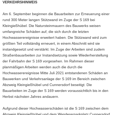
VERKEHRSHINWEIS
a
v
Am 6. September beginnen die Bauarbeiten zur Erneuerung einer
i
rund 300 Meter langen Stützwand im Zuge der S 169 bei
g
Kleingießhübel. Die Natursteinmauern des Bauwerks weisen
a
umfangreiche Schäden auf, die sich durch die letzten
t
Hochwasserereignisse erweitert haben. Die Stützwand wird zum
i
größten Teil vollständig erneuert, in einem Abschnitt wird sie
o
instandgesetzt und verstärkt. Im Zuge der Arbeiten sind zudem
n
Straßenbauarbeiten zur Instandsetzung sowie Wiederherstellung
der Fahrbahn der S 169 vorgesehen. Im Rahmen dieser
planmäßigen Arbeiten werden auch die durch die
Hochwasserereignisse Mitte Juli 2021 entstandenen Schäden an
Bauwerken und Verkehrsanlage der S 169 im Bereich zwischen
Abzweig Kleingießhübel und Cunnersdorf beseitigt. Die
Bauarbeiten im Zuge der S 169 werden voraussichtlich bis in den
Herbst nächsten Jahres andauern.
Aufgrund dieser Hochwasserschäden ist die S 169 zwischen dem
Abzweig Kleingießhübel und dem Wandererparkplatz Cunnersdorf