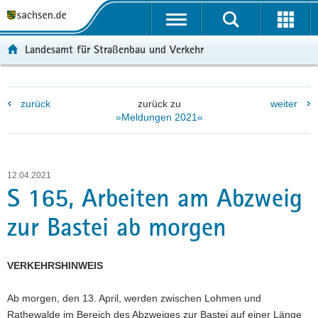
P
P
H
W
F
o
o
a
e
o
r
r
u
i
o
Landesamt für Straßenbau und Verkehr
t
t
p
t
t
a
a
t
e
e
l
l
i
r
r
zurück
zurück zu
weiter
ü
n
n
e
-
»Meldungen 2021«
b
a
h
I
B
e
v
a
n
e
r
i
l
f
r
g
g
t
o
e
12.04.2021
r
a
r
i
S 165, Arbeiten am Abzweig
e
t
m
c
zur Bastei ab morgen
i
i
a
h
f
o
t
e
n
i
VERKEHRSHINWEIS
n
o
d
n
Ab morgen, den 13. April, werden zwischen Lohmen und
e
Rathewalde im Bereich des Abzweiges zur Bastei auf einer Länge
N