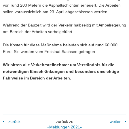
von rund 200 Metern die Asphaltschichten erneuert. Die Arbeiten
a
sollen voraussichtlich am 23. April abgeschlossen werden.
v
i
Während der Bauzeit wird der Verkehr halbseitig mit Ampelregelung
g
am Bereich der Arbeiten vorbeigeführt.
a
t
Die Kosten für diese Maßnahme belaufen sich auf rund 60.000
i
Euro. Sie werden vom Freistaat Sachsen getragen.
o
n
Wir bitten alle Verkehrsteilnehmer um Verständnis für die
notwendigen Einschränkungen und besonders umsichtige
Fahrweise im Bereich der Arbeiten.
zurück
zurück zu
weiter
»Meldungen 2021«