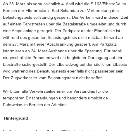
Ab 28. März bis voraussichtlich 4. April wird die S 163/Elbstraße im
a
Bereich der Elbebrücke in Bad Schandau zur Vorbereitung des
v
Belastungstests vollständig gesperrt. Der Verkehr wird in dieser Zeit
i
auf einem Fahrstreifen über die Basteistraße umgeleitet und durch
g
eine Ampelanlage geregelt. Der Parkplatz an der Elbebrücke ist
a
während des gesamten Belastungstests nicht nutzbar. Er wird ab
t
dem 27. März mit einer Abschrankung gesperrt. Am Parkplatz
i
informieren ab 24. März Aushänge über die Sperrung. Für mobil
o
eingeschränkte Personen wird ein begleiteter Durchgang auf der
n
Elbstraße sichergestellt. Der Elberadweg auf der südlichen Elbseite
wird während des Belastungstests ebenfalls nicht passierbar sein.
Der Zugverkehr ist vom Belastungstest nicht betroffen.
Wir bitten alle Verkehrsteilnehmer um Verständnis für die
temporären Einschränkungen und besonders umsichtige
Fahrweise im Bereich der Arbeiten.
Hintergrund