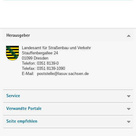
Weitere
Information
Footer-
Herausgeber
Bereich
Landesamt für Straßenbau und Verkehr
Stauffenbergallee 24
01099
Dresden
Telefon:
0351 8139-0
Telefax:
0351 8139-1090
E-Mail:
poststelle@lasuv.sachsen.de
Service
Verwandte Portale
Seite empfehlen