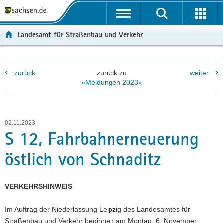
P
P
H
W
F
o
o
a
e
o
r
r
u
i
o
Landesamt für Straßenbau und Verkehr
t
t
p
t
t
a
a
t
e
e
l
l
i
r
r
zurück
zurück zu
weiter
ü
n
n
e
-
»Meldungen 2023«
b
a
h
I
B
e
v
a
n
e
r
i
l
f
r
g
g
t
o
e
02.11.2023
r
a
r
i
S 12, Fahrbahnerneuerung
e
t
m
c
östlich von Schnaditz
i
i
a
h
f
o
t
e
n
i
VERKEHRSHINWEIS
n
o
d
n
Im Auftrag der Niederlassung Leipzig des Landesamtes für
e
Straßenbau und Verkehr beginnen am Montag, 6. November,
N