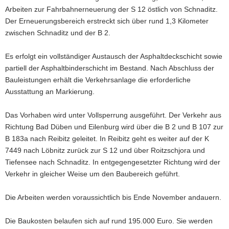
Arbeiten zur Fahrbahnerneuerung der S 12 östlich von Schnaditz.
a
Der Erneuerungsbereich erstreckt sich über rund 1,3 Kilometer
v
zwischen Schnaditz und der B 2.
i
g
Es erfolgt ein vollständiger Austausch der Asphaltdeckschicht sowie
a
partiell der Asphaltbinderschicht im Bestand. Nach Abschluss der
t
Bauleistungen erhält die Verkehrsanlage die erforderliche
i
Ausstattung an Markierung.
o
n
Das Vorhaben wird unter Vollsperrung ausgeführt. Der Verkehr aus
Richtung Bad Düben und Eilenburg wird über die B 2 und B 107 zur
B 183a nach Reibitz geleitet. In Reibitz geht es weiter auf der K
7449 nach Löbnitz zurück zur S 12 und über Roitzschjora und
Tiefensee nach Schnaditz. In entgegengesetzter Richtung wird der
Verkehr in gleicher Weise um den Baubereich geführt.
Die Arbeiten werden voraussichtlich bis Ende November andauern.
Die Baukosten belaufen sich auf rund 195.000 Euro. Sie werden