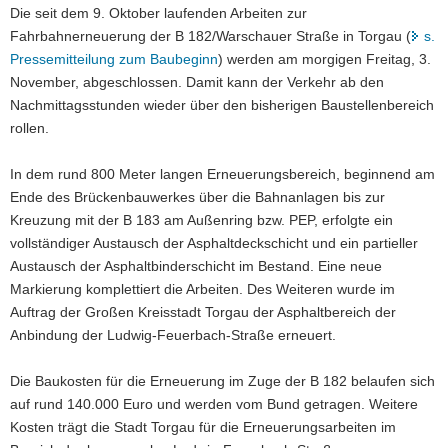
Die seit dem 9. Oktober laufenden Arbeiten zur
a
Fahrbahnerneuerung der B 182/Warschauer Straße in Torgau (
s.
v
Pressemitteilung zum Baubeginn
) werden am morgigen Freitag, 3.
i
November, abgeschlossen. Damit kann der Verkehr ab den
g
Nachmittagsstunden wieder über den bisherigen Baustellenbereich
a
rollen.
t
i
In dem rund 800 Meter langen Erneuerungsbereich, beginnend am
o
Ende des Brückenbauwerkes über die Bahnanlagen bis zur
n
Kreuzung mit der B 183 am Außenring bzw. PEP, erfolgte ein
vollständiger Austausch der Asphaltdeckschicht und ein partieller
Austausch der Asphaltbinderschicht im Bestand. Eine neue
Markierung komplettiert die Arbeiten. Des Weiteren wurde im
Auftrag der Großen Kreisstadt Torgau der Asphaltbereich der
Anbindung der Ludwig-Feuerbach-Straße erneuert.
Die Baukosten für die Erneuerung im Zuge der B 182 belaufen sich
auf rund 140.000 Euro und werden vom Bund getragen. Weitere
Kosten trägt die Stadt Torgau für die Erneuerungsarbeiten im