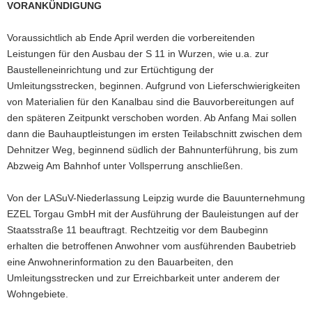
VORANKÜNDIGUNG
a
v
Voraussichtlich ab Ende April werden die vorbereitenden
i
Leistungen für den Ausbau der S 11 in Wurzen, wie u.a. zur
g
Baustelleneinrichtung und zur Ertüchtigung der
a
Umleitungsstrecken, beginnen. Aufgrund von Lieferschwierigkeiten
t
von Materialien für den Kanalbau sind die Bauvorbereitungen auf
i
den späteren Zeitpunkt verschoben worden. Ab Anfang Mai sollen
o
dann die Bauhauptleistungen im ersten Teilabschnitt zwischen dem
n
Dehnitzer Weg, beginnend südlich der Bahnunterführung, bis zum
Abzweig Am Bahnhof unter Vollsperrung anschließen.
Von der LASuV-Niederlassung Leipzig wurde die Bauunternehmung
EZEL Torgau GmbH mit der Ausführung der Bauleistungen auf der
Staatsstraße 11 beauftragt. Rechtzeitig vor dem Baubeginn
erhalten die betroffenen Anwohner vom ausführenden Baubetrieb
eine Anwohnerinformation zu den Bauarbeiten, den
Umleitungsstrecken und zur Erreichbarkeit unter anderem der
Wohngebiete.