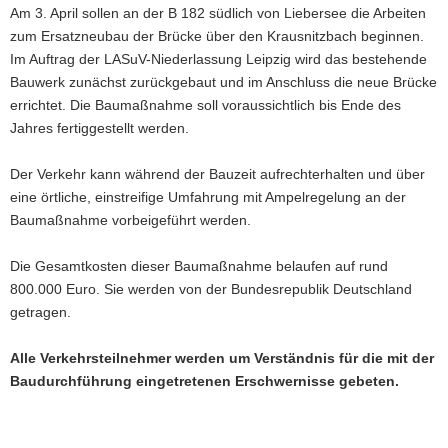
Am 3. April sollen an der B 182 südlich von Liebersee die Arbeiten
a
zum Ersatzneubau der Brücke über den Krausnitzbach beginnen.
v
Im Auftrag der LASuV-Niederlassung Leipzig wird das bestehende
i
Bauwerk zunächst zurückgebaut und im Anschluss die neue Brücke
g
errichtet. Die Baumaßnahme soll voraussichtlich bis Ende des
a
Jahres fertiggestellt werden.
t
i
Der Verkehr kann während der Bauzeit aufrechterhalten und über
o
eine örtliche, einstreifige Umfahrung mit Ampelregelung an der
n
Baumaßnahme vorbeigeführt werden.
Die Gesamtkosten dieser Baumaßnahme belaufen auf rund
800.000 Euro. Sie werden von der Bundesrepublik Deutschland
getragen.
Alle Verkehrsteilnehmer werden um Verständnis für die mit der
Baudurchführung eingetretenen Erschwernisse gebeten.