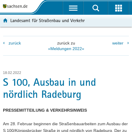
P
P
H
W
F
o
o
a
e
o
r
r
u
i
o
Landesamt für Straßenbau und Verkehr
t
t
p
t
t
a
a
t
e
e
l
l
i
r
r
zurück
zurück zu
weiter
ü
n
n
e
-
»Meldungen 2022«
b
a
h
I
B
e
v
a
n
e
r
i
l
f
r
g
g
t
o
e
18.02.2022
r
a
r
i
S 100, Ausbau in und
e
t
m
c
nördlich Radeburg
i
i
a
h
f
o
t
e
n
i
PRESSEMITTEILUNG & VERKEHRSINWEIS
n
o
d
n
Am 28. Februar beginnen die Straßenbauarbeiten zum Ausbau der
e
S 100/Königsbrücker Straße in und nördlich von Radeburg. Der zu
N