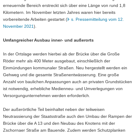
erneuernde Bereich erstreckt sich über eine Länge von rund 1,8
a
Kilometern. Im November letzten Jahres waren hier bereits
v
vorbereitende Arbeiten gestartet (
s. Pressemitteilung vom 12.
i
November 2021
).
g
a
Umfangreicher Ausbau inner- und außerorts
t
i
In der Ortslage werden hierbei ab der Brücke über die Große
o
Röder mehr als 400 Meter ausgebaut, einschließlich der
n
Einmündungen kommunaler Straßen. Neu hergestellt werden ein
Gehweg und die gesamte Straßenentwässerung. Eine große
Anzahl von baulichen Anpassungen auch an privaten Grundstücken
ist notwendig, erhebliche Medienneu- und Umverlegungen von
Versorgungunternehmen werden erforderlich.
Der außerörtliche Teil beinhaltet neben der teilweisen
Neutrassierung der Staatsstraße auch den Umbau der Rampen der
Brücke über die A 13 und den Neubau des Knotens mit der
Zschornaer Straße am Bauende. Zudem werden Schutzplanken