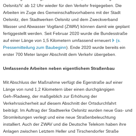
Oelsnitz/V. ab 12 Uhr wieder für den Verkehr freigegeben. Die
a
Arbeiten im Zuge des Gemeinschaftsvorhabens mit der Stadt
v
Oelsnitz, den Stadtwerken Oelsnitz und dem Zweckverband
i
Wasser und Abwasser Vogtland (ZWAV) können damit wie geplant
g
fertiggestellt werden. Seit Februar 2020 wurde die Bundesstraße
a
auf einer Länge von 1,5 Kilometern umfassend erneuert
(s.
t
Pressemitteilung zum Baubeginn
). Ende 2020 wurde bereits ein
i
erster 700 Meter langer Abschnitt dem Verkehr übergeben.
o
n
Umfassende Arbeiten neben eigentlichem Straßenbau
Mit Abschluss der Maßnahme verfügt die Egerstraße auf einer
Länge von rund 1,2 Kilometern über einen durchgängigen
Geh-/Radweg, der maßgeblich zur Erhöhung der
Verkehrssicherheit auf diesem Abschnitt der Ortsdurchfahrt
beiträgt. Im Auftrag der Stadtwerke Oelsnitz wurden neue Gas- und
Stromleitungen verlegt und eine neue Straßenbeleuchtung
installiert. Auch der ZWAV und die Deutsche Telekom haben ihre
Anlagen zwischen Letztem Heller und Tirschendorfer Straße