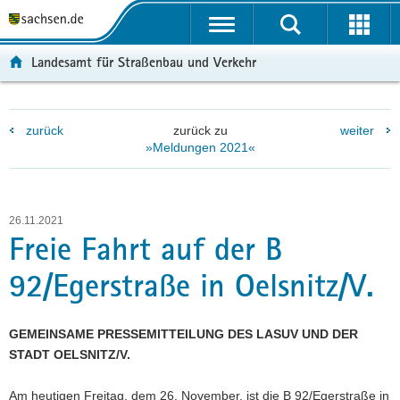
P
P
H
W
F
o
o
a
e
o
r
r
u
i
o
Landesamt für Straßenbau und Verkehr
t
t
p
t
t
a
a
t
e
e
l
l
i
r
r
zurück
zurück zu
weiter
ü
n
n
e
-
»Meldungen 2021«
b
a
h
I
B
e
v
a
n
e
r
i
l
f
r
g
g
t
o
e
26.11.2021
r
a
r
i
Freie Fahrt auf der B
e
t
m
c
92/Egerstraße in Oelsnitz/V.
i
i
a
h
f
o
t
e
n
i
GEMEINSAME PRESSEMITTEILUNG DES LASUV UND DER
n
o
STADT OELSNITZ/V.
d
n
e
Am heutigen Freitag, dem 26. November, ist die B 92/Egerstraße in
N