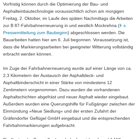
Vorfristig können durch die Optimierung der Bau- und
a
Asphalteinbautechnologie voraussichtlich schon am morgigen
v
Freitag, 2. Oktober, im Laufe des späten Nachmittags die Arbeiten
i
zur B 87-Fahrbahnerneuerung in und westlich Mockrehna (
s.
g
Pressemitteilung zum Baubeginn
) abgeschlossen werden. Die
a
Bauarbeiten hatten hier am 6. Juli begonnen. Voraussetzung ist,
t
dass die Markierungsarbeiten bei geeigneter Witterung vollständig
i
erbracht werden können.
o
n
Im Zuge der Fahrbahnerneuerung wurde auf einer Länge von ca.
2,3 Kilometern der Austausch der Asphaltdeck- und
Asphaltbinderschicht in einer Stärke von mindestens 12
Zentimetern vorgenommen. Dazu wurden die vorhandenen
Asphaltschichten abgefräst und neuer Asphalt wieder eingebaut.
Außerdem wurden eine Querungshilfe für Fußgänger zwischen der
Einmündung »Neue Siedlung« und der ersten Zufahrt der
Gräfendorfer Geflügel GmbH eingebaut und die entsprechenden
Fahrbahnmarkierungen aufgebracht.