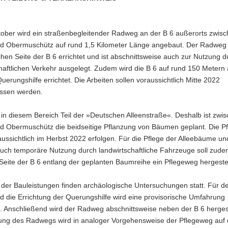
tober wird ein straßenbegleitender Radweg an der B 6 außerorts zwis
d Obermuschütz auf rund 1,5 Kilometer Länge angebaut. Der Radweg 
chen Seite der B 6 errichtet und ist abschnittsweise auch zur Nutzung d
haftlichen Verkehr ausgelegt. Zudem wird die B 6 auf rund 150 Metern
uerungshilfe errichtet. Die Arbeiten sollen voraussichtlich Mitte 2022
ssen werden.
t in diesem Bereich Teil der »Deutschen Alleenstraße«. Deshalb ist zwi
d Obermuschütz die beidseitige Pflanzung von Bäumen geplant. Die P
aussichtlich im Herbst 2022 erfolgen. Für die Pflege der Alleebäume und
auch temporäre Nutzung durch landwirtschaftliche Fahrzeuge soll zude
Seite der B 6 entlang der geplanten Baumreihe ein Pflegeweg hergeste
d der Bauleistungen finden archäologische Untersuchungen statt. Für 
d die Errichtung der Querungshilfe wird eine provisorische Umfahrung
t. Anschließend wird der Radweg abschnittsweise neben der B 6 hergest
llung des Radwegs wird in analoger Vorgehensweise der Pflegeweg auf 