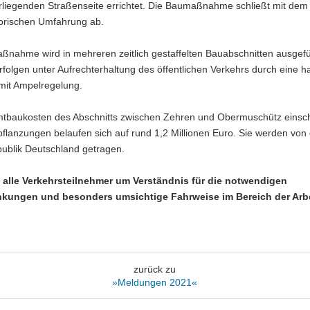
liegenden Straßenseite errichtet. Die Baumaßnahme schließt mit de
sorischen Umfahrung ab.
ßnahme wird in mehreren zeitlich gestaffelten Bauabschnitten ausgefü
rfolgen unter Aufrechterhaltung des öffentlichen Verkehrs durch eine ha
mit Ampelregelung.
tbaukosten des Abschnitts zwischen Zehren und Obermuschütz einsch
lanzungen belaufen sich auf rund 1,2 Millionen Euro. Sie werden von
ublik Deutschland getragen.
n alle Verkehrsteilnehmer um Verständnis für die notwendigen
kungen und besonders umsichtige Fahrweise im Bereich der Arbe
zurück zu
»Meldungen 2021«