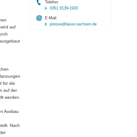
Telefon:
0351 8139-1920
E-Mail:
chen
presse@lasuv.sachsen.de
wird auf
urch
 ausgebaut
schen
flanzungen
 für die
m auf der
llt werden.
den Ausbau
ellt. Nach
der