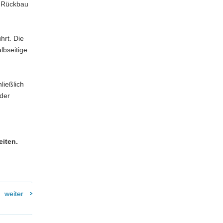
m Rückbau
hrt. Die
lbseitige
ließlich
 der
iten.
weiter