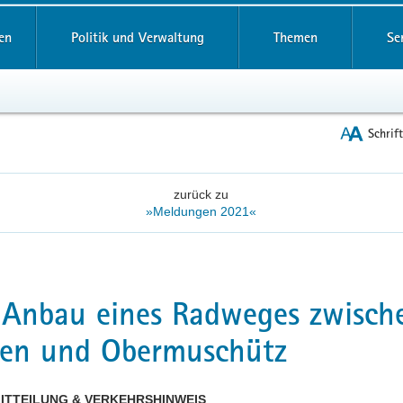
reifende
en
Politik und Verwaltung
Themen
Se
Schrif
zurück zu
»Meldungen 2021«
 Anbau eines Radweges zwisch
ren und Obermuschütz
ITTEILUNG & VERKEHRSHINWEIS