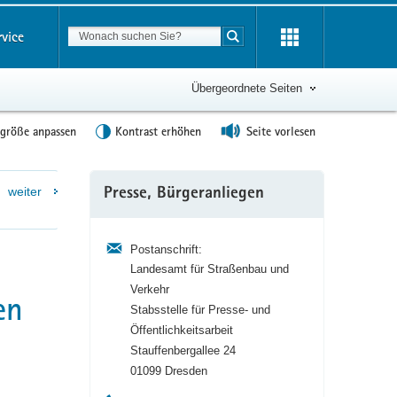
Suchbegriff
rvice
Suche starten
Übergeordnete Seiten
tgröße anpassen
Kontrast erhöhen
Seite vorlesen
Weitere
weiter
Presse, Bürgeranliegen
Information
Postanschrift:
Landesamt für Straßenbau und
Verkehr
en
Stabsstelle für Presse- und
Öffentlichkeitsarbeit
Stauffenbergallee 24
01099 Dresden