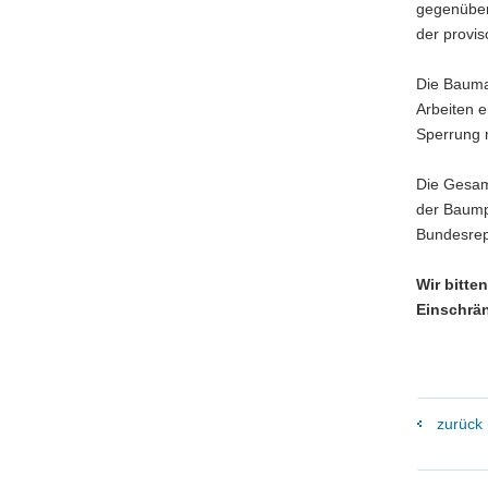
gegenüber
der provi
Die Bauma
Arbeiten e
Sperrung 
Die Gesam
der Baumpf
Bundesrep
Wir bitte
Einschrän
zurück