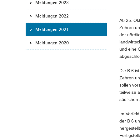
Meldungen 2023
a
v
Meldungen 2022
Ab 25. Ok
i
Zehren un
g
Meldungen 2021
der nördli
a
landwirtsc
Meldungen 2020
t
und eine Q
i
abgeschlo
o
n
Die B 6 is
Zehren un
sollen vor
teilweise 
südlichen 
Im Vorfel
der B 6 un
hergestell
Fertigste