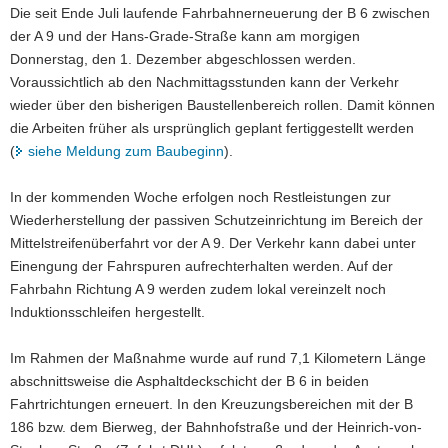
Die seit Ende Juli laufende Fahrbahnerneuerung der B 6 zwischen
a
der A 9 und der Hans-Grade-Straße kann am morgigen
v
Donnerstag, den 1. Dezember abgeschlossen werden.
i
Voraussichtlich ab den Nachmittagsstunden kann der Verkehr
g
wieder über den bisherigen Baustellenbereich rollen. Damit können
a
die Arbeiten früher als ursprünglich geplant fertiggestellt werden
t
(
siehe Meldung zum Baubeginn
).
i
o
In der kommenden Woche erfolgen noch Restleistungen zur
n
Wiederherstellung der passiven Schutzeinrichtung im Bereich der
Mittelstreifenüberfahrt vor der A 9. Der Verkehr kann dabei unter
Einengung der Fahrspuren aufrechterhalten werden. Auf der
Fahrbahn Richtung A 9 werden zudem lokal vereinzelt noch
Induktionsschleifen hergestellt.
Im Rahmen der Maßnahme wurde auf rund 7,1 Kilometern Länge
abschnittsweise die Asphaltdeckschicht der B 6 in beiden
Fahrtrichtungen erneuert. In den Kreuzungsbereichen mit der B
186 bzw. dem Bierweg, der Bahnhofstraße und der Heinrich-von-