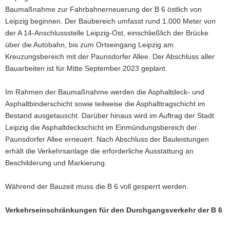
Baumaßnahme zur Fahrbahnerneuerung der B 6 östlich von
a
Leipzig beginnen. Der Baubereich umfasst rund 1.000 Meter von
v
der A 14-Anschlussstelle Leipzig-Ost, einschließlich der Brücke
i
über die Autobahn, bis zum Ortseingang Leipzig am
g
Kreuzungsbereich mit der Paunsdorfer Allee. Der Abschluss aller
a
Bauarbeiten ist für Mitte September 2023 geplant.
t
i
Im Rahmen der Baumaßnahme werden die Asphaltdeck- und
o
Asphaltbinderschicht sowie teilweise die Asphalttragschicht im
n
Bestand ausgetauscht. Darüber hinaus wird im Auftrag der Stadt
Leipzig die Asphaltdeckschicht im Einmündungsbereich der
Paunsdorfer Allee erneuert. Nach Abschluss der Bauleistungen
erhält die Verkehrsanlage die erforderliche Ausstattung an
Beschilderung und Markierung.
Während der Bauzeit muss die B 6 voll gesperrt werden.
Verkehrseinschränkungen für den Durchgangsverkehr der B 6