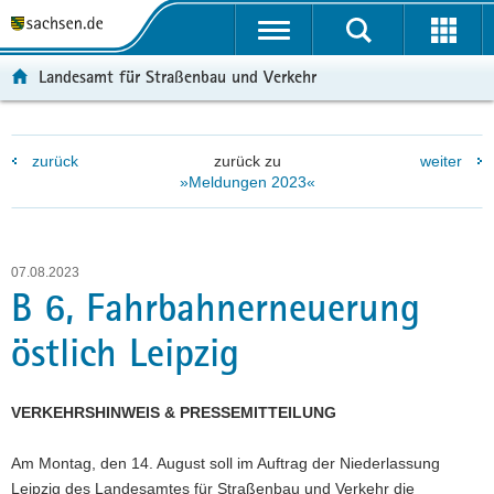
P
P
H
W
F
o
o
a
e
o
r
r
u
i
o
Landesamt für Straßenbau und Verkehr
t
t
p
t
t
a
a
t
e
e
l
l
i
r
r
zurück
zurück zu
weiter
ü
n
n
e
-
»Meldungen 2023«
b
a
h
I
B
e
v
a
n
e
r
i
l
f
r
g
g
t
o
e
07.08.2023
r
a
r
i
B 6, Fahrbahnerneuerung
e
t
m
c
östlich Leipzig
i
i
a
h
f
o
t
e
n
i
VERKEHRSHINWEIS & PRESSEMITTEILUNG
n
o
d
n
Am Montag, den 14. August soll im Auftrag der Niederlassung
e
Leipzig des Landesamtes für Straßenbau und Verkehr die
N