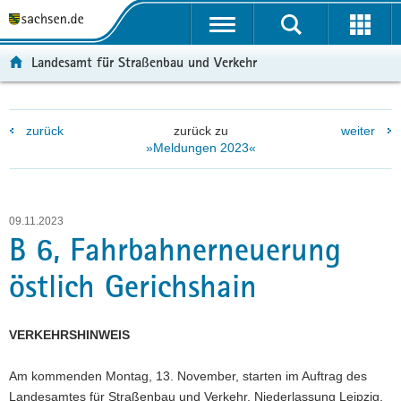
P
P
H
W
F
o
o
a
e
o
r
r
u
i
o
Landesamt für Straßenbau und Verkehr
t
t
p
t
t
a
a
t
e
e
l
l
i
r
r
zurück
zurück zu
weiter
ü
n
n
e
-
»Meldungen 2023«
b
a
h
I
B
e
v
a
n
e
r
i
l
f
r
g
g
t
o
e
09.11.2023
r
a
r
i
B 6, Fahrbahnerneuerung
e
t
m
c
östlich Gerichshain
i
i
a
h
f
o
t
e
n
i
VERKEHRSHINWEIS
n
o
d
n
Am kommenden Montag, 13. November, starten im Auftrag des
e
Landesamtes für Straßenbau und Verkehr, Niederlassung Leipzig,
N