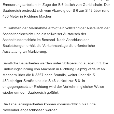
Erneuerungsarbeiten im Zuge der B 6 östlich von Gerichshain. Der
a
Baubereich erstreckt sich vom Abzweig der B 6 zur S 43 über rund
v
450 Meter in Richtung Machern.
i
g
Im Rahmen der Maßnahme erfolgt ein vollständiger Austausch der
a
Asphaltdeckschicht und ein teilweiser Austausch der
t
Asphaltbinderschicht im Bestand. Nach Abschluss der
i
Bauleistungen erhält die Verkehrsanlage die erforderliche
o
Ausstattung an Markierung.
n
Sämtliche Bauarbeiten werden unter Vollsperrung ausgeführt. Die
Umleitungsführung von Machern in Richtung Leipzig verläuft ab
Machern über die K 8367 nach Brandis, weiter über die S
45/Leipziger Straße und die S 43 zurück zur B 6. In
entgegengesetzter Richtung wird der Verkehr in gleicher Weise
wieder um den Baubereich geführt.
Die Erneuerungsarbeiten können voraussichtlich bis Ende
November abgeschlossen werden.