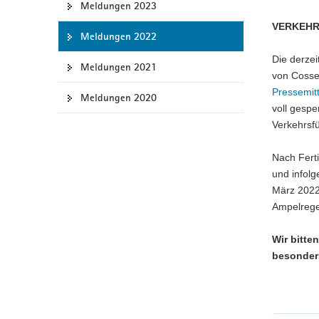
Meldungen 2023
a
VERKEHR
v
Meldungen 2022
i
Die derze
g
Meldungen 2021
von Cosseb
a
Pressemit
Meldungen 2020
t
voll gespe
i
Verkehrsf
o
n
Nach Fert
und infol
März 2022 
Ampelregel
Wir bitt
besonder