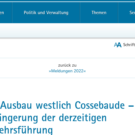
reifende
en
Politik und Verwaltung
Themen
Se
Schrif
zurück zu
»Meldungen 2022«
Ausbau westlich Cossebaude –
ängerung der derzeitigen
ehrsführung