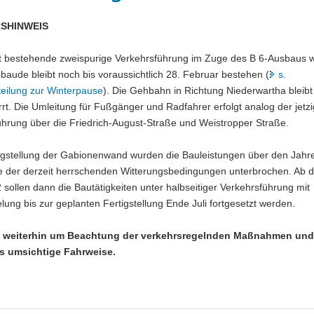
SHINWEIS
it bestehende zweispurige Verkehrsführung im Zuge des B 6-Ausbaus w
aude bleibt noch bis voraussichtlich 28. Februar bestehen (
s.
teilung zur Winterpause
). Die Gehbahn in Richtung Niederwartha bleibt
rrt. Die Umleitung für Fußgänger und Radfahrer erfolgt analog der jetz
ührung über die Friedrich-August-Straße und Weistropper Straße.
igstellung der Gabionenwand wurden die Bauleistungen über den Jahr
ge der derzeit herrschenden Witterungsbedingungen unterbrochen. Ab 
sollen dann die Bautätigkeiten unter halbseitiger Verkehrsführung mit
ung bis zur geplanten Fertigstellung Ende Juli fortgesetzt werden.
en weiterhin um Beachtung der verkehrsregelnden Maßnahmen un
s umsichtige Fahrweise.